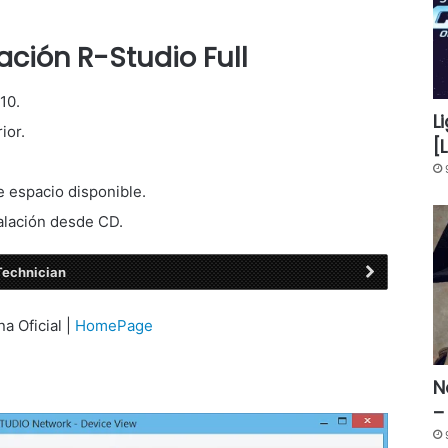
ación R-Studio Full
10.
L
ior.
[
 espacio disponible.
alación desde CD.
Technician
na Oficial |
HomePage
N
–