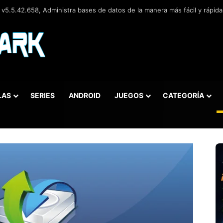
.0.3, Navegador web libre y de código abierto​ desarrollado por la Corp
LAS
SERIES
ANDROID
JUEGOS
CATEGORÍA
car