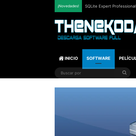
¡Novedades!
Mozilla Firefox (2026) v153
INICIO
SOFTWARE
PELÍCU
Bus
por