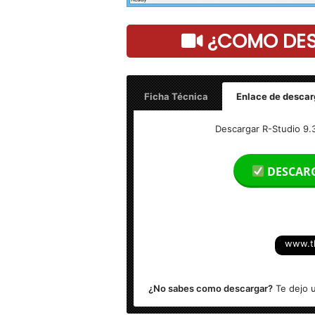
¿COMO DESC
Ficha Técnica
Enlace de descar
Nombre: R-Studio 9.3 Build 191268 Tec
Descargar R-Studio 9.3
Tamaño: 160 MB
DESCAR
Idioma: Multilenguaje (Español)
Activador: Licencia + versión completa
www.t
Sistema Operativo: Windows (x86 & x6
¿No sabes como descargar?
Te dejo u