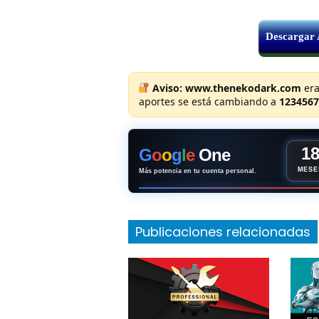
Descargar
Aviso:
www.thenekodark.com
era
aportes se está cambiando a
1234567
1
G
o
o
g
l
e
One
MESE
Más potencia en tu cuenta personal.
Publicaciones relacionadas