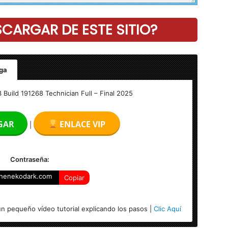
ARGAR DE ESTE SITIO?
ga
hnician Full
 Build 191268 Technician Full – Final 2025
GAR
ENLACE VIP
|
Contraseña:
henekodark.com
Copiar
4-bits)
n pequeño vídeo tutorial explicando los pasos |
Clic Aquí