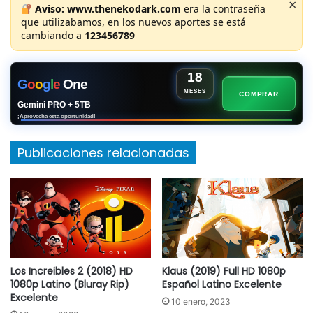
×
Aviso:
www.thenekodark.com
era la contraseña
que utilizabamos, en los nuevos aportes se está
cambiando a
123456789
18
G
o
o
g
l
e
One
MESES
COMPRAR
Gemini PRO + 5TB
¡Aprovecha esta oportunidad!
Publicaciones relacionadas
Los Increibles 2 (2018) HD
Klaus (2019) Full HD 1080p
1080p Latino (Bluray Rip)
Español Latino Excelente
Excelente
10 enero, 2023