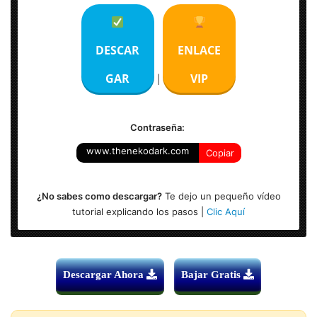
Audio #1: Latino AC3 5.1 – Audio #2: Inglés AC3 5.1
Subtítulos: Español – Forzados – Inglés
Duración: 2h 20min
DESCAR
ENLACE
Tamaño del Archivo: 4.48 GB
GAR
VIP
|
Contraseña:
www.thenekodark.com
Copiar
¿No sabes como descargar?
Te dejo un pequeño vídeo
tutorial explicando los pasos |
Clic Aquí
Descargar Ahora
Bajar Gratis