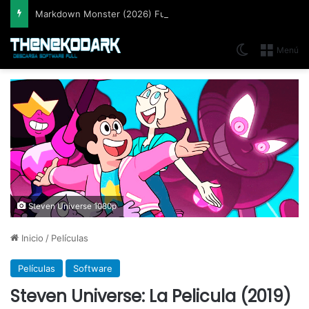
Markdown Monster (2026) Full Español [Mega]
Switch skin
Menú
Steven Universe 1080p
Inicio
/
Películas
Películas
Software
Steven Universe: La Pelicula (2019)