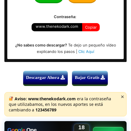
Formato: MKV – 1920×800
Contraseña:
www.thenekodark.com
Copiar
¿No sabes como descargar?
Te dejo un pequeño vídeo
explicando los pasos |
Clic Aquí
Descargar Ahora
Bajar Gratis
×
Aviso:
www.thenekodark.com
era la contraseña
que utilizabamos, en los nuevos aportes se está
cambiando a
123456789
18
G
o
o
g
l
e
One