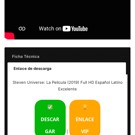
Ficha Técnica
Enlace de descarga
Título: Steven Universe: La Pelicula (2019) Full HD
Steven Universe: La Pelicula (2019) Full HD Español Latino
Español Latino Excelente
Excelente
Tamaño del archivo: 2.72 GB
Calidad: HD 1080p Excelente
DESCAR
ENLACE
Audio: Español Latino
GAR
VIP
|