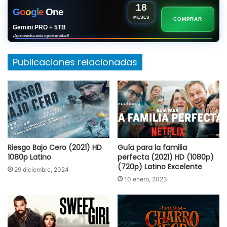
18
G
o
o
g
l
e
One
MESES
COMPRAR
Gemini PRO + 5TB
¡Aprovecha esta oportunidad!
Publicaciones relacionadas
Riesgo Bajo Cero (2021) HD
Guía para la familia
1080p Latino
perfecta (2021) HD (1080p)
(720p) Latino Excelente
29 diciembre, 2024
10 enero, 2023