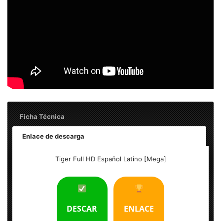
Ficha Técnica
Enlace de descarga
Título: Tiger Full HD Español Latino [Mega]
Tiger Full HD Español Latino [Mega]
Tamaño del Archivo: 2.65 GB
Calidad: HD 1080p (Bluray Rip) Excelente
DESCAR
ENLACE
Audio: Español Latino