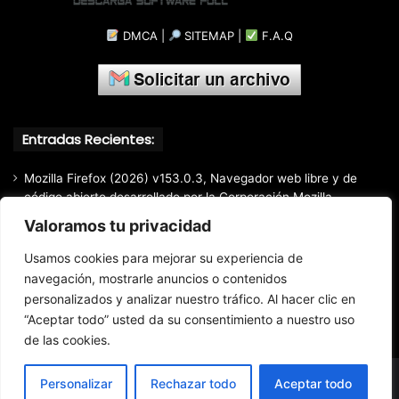
DMCA
|
SITEMAP
|
F.A.Q
Entradas Recientes:
Mozilla Firefox (2026) v153.0.3, Navegador web libre y de
código abierto​ desarrollado por la Corporación Mozilla
Valoramos tu privacidad
Total Audio Converter v6.1.0.305, Solución para convertir o
modificar todos los formatos de audio existentes
Usamos cookies para mejorar su experiencia de
Markdown Monster (2026) Full Español [Mega]
navegación, mostrarle anuncios o contenidos
Advanced Renamer Commercial (2026) 4.24, Extracción de
personalizados y analizar nuestro tráfico. Al hacer clic en
información de archivos multimedia fácil y rápido.
“Aceptar todo” usted da su consentimiento a nuestro uso
de las cookies.
Personalizar
Rechazar todo
Aceptar todo
© Copyright 2016 - 2026 Todos los derechos reservados.