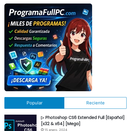
Popular
Reciente
▷ Photoshop CS6 Extended Full [Español]
[x32 & x64] [Mega]
15 enero, 2024