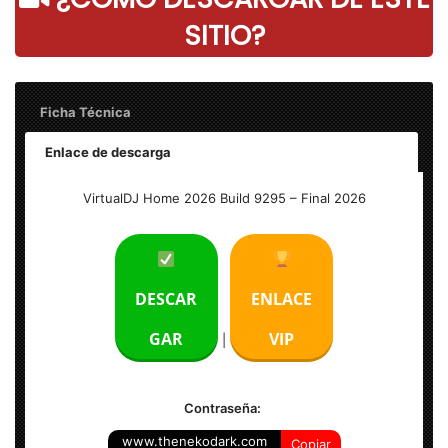
SITIO?
Ficha Técnica
Enlace de descarga
Nombre: VirtualDJ Home 2026 Build 9295 Full
VirtualDJ Home 2026 Build 9295 – Final 2026
Tamaño: 450 MB
Idioma: Multilenguaje (Español)
DESCAR
ENLACE
Activador: No Requiere
GAR
VIP
|
Sistema Operativo: Windows (x86 & x64-bits)
Contraseña:
www.thenekodark.com
Copiar