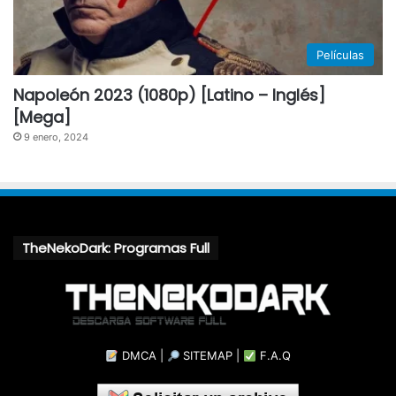
Películas
Napoleón 2023 (1080p) [Latino – Inglés]
[Mega]
9 enero, 2024
TheNekoDark: Programas Full
DMCA
|
SITEMAP
|
F.A.Q