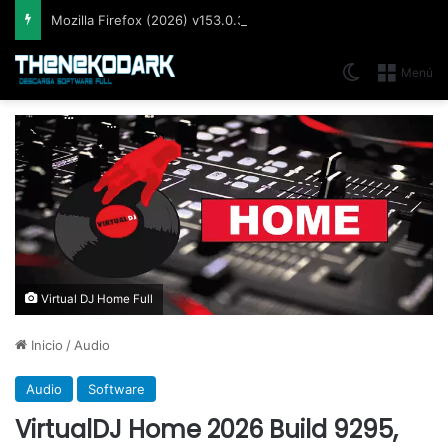
Mozilla Firefox (2026) v153.0.3, Navegador web libre y de código abierto​ desarrollado por la Corporación Mozilla
Switch skin
Menú
Virtual DJ Home Full
Inicio
/
Audio
Audio
Software
VirtualDJ Home 2026 Build 9295,