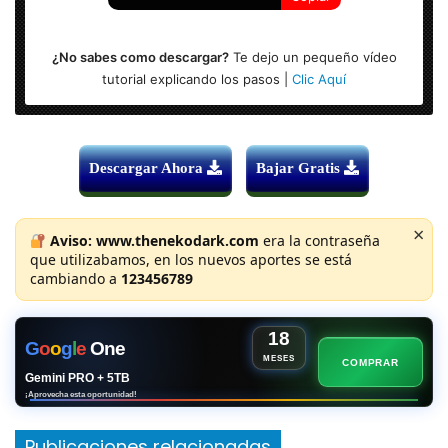
¿No sabes como descargar?
Te dejo un pequeño vídeo
tutorial explicando los pasos |
Clic Aquí
Descargar Ahora
Bajar Gratis
×
Aviso:
www.thenekodark.com
era la contraseña
que utilizabamos, en los nuevos aportes se está
cambiando a
123456789
18
G
o
o
g
l
e
One
MESES
COMPRAR
Gemini PRO + 5TB
¡Aprovecha esta oportunidad!
Publicaciones relacionadas