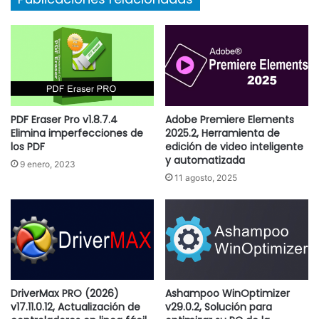
PDF Eraser Pro v1.8.7.4
Adobe Premiere Elements
Elimina imperfecciones de
2025.2, Herramienta de
los PDF
edición de video inteligente
y automatizada
9 enero, 2023
11 agosto, 2025
DriverMax PRO (2026)
Ashampoo WinOptimizer
v17.11.0.12, Actualización de
v29.0.2, Solución para