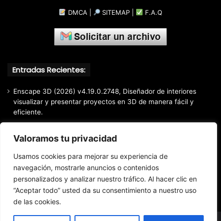
DMCA
|
SITEMAP
|
F.A.Q
Entradas Recientes:
Enscape 3D (2026) v4.19.0.2748, Diseñador de interiores
visualizar y presentar proyectos en 3D de manera fácil y
eficiente.
Markdown Monster (2026) Full Español [Mega]
Valoramos tu privacidad
EaseUS Partition Master Professional All Edition (2026)
v20.5.0 Build 202608010610, Crear y modificar particiones
Usamos cookies para mejorar su experiencia de
fácil y rápido
navegación, mostrarle anuncios o contenidos
EaseUS Todo Backup Home 2025 v16.3.1, Respaldo y
personalizados y analizar nuestro tráfico. Al hacer clic en
recuperación de archivos confiable
“Aceptar todo” usted da su consentimiento a nuestro uso
de las cookies.