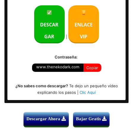
Idioma: Multilenguaje (Español)
DESCAR
ENLACE
Sistema Operativo: Windows 11
GAR
VIP
|
Contraseña:
www.thenekodark.com
Copiar
¿No sabes como descargar?
Te dejo un pequeño vídeo
explicando los pasos |
Clic Aquí
Descargar Ahora
Bajar Gratis