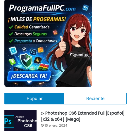
Popular
Reciente
▷ Photoshop CS6 Extended Full [Español]
[x32 & x64] [Mega]
15 enero, 2024