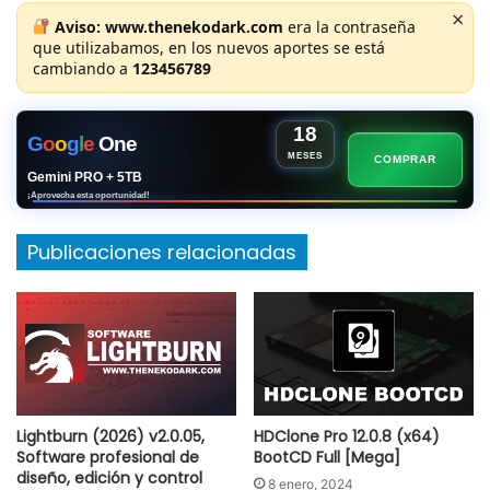
×
Aviso:
www.thenekodark.com
era la contraseña
que utilizabamos, en los nuevos aportes se está
cambiando a
123456789
18
G
o
o
g
l
e
One
MESES
COMPRAR
Gemini PRO + 5TB
¡Aprovecha esta oportunidad!
Publicaciones relacionadas
Lightburn (2026) v2.0.05,
HDClone Pro 12.0.8 (x64)
Software profesional de
BootCD Full [Mega]
diseño, edición y control
8 enero, 2024