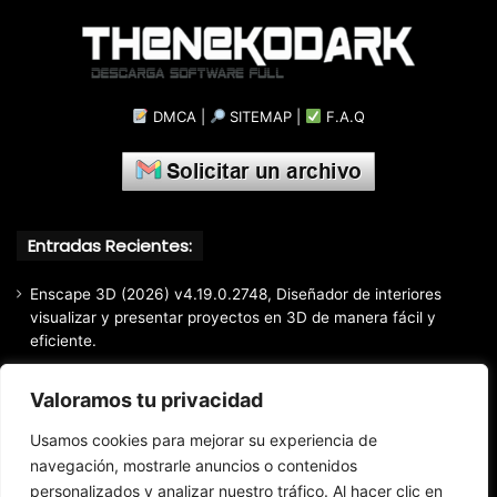
DMCA
|
SITEMAP
|
F.A.Q
Entradas Recientes:
Enscape 3D (2026) v4.19.0.2748, Diseñador de interiores
visualizar y presentar proyectos en 3D de manera fácil y
eficiente.
Markdown Monster (2026) Full Español [Mega]
Valoramos tu privacidad
EaseUS Partition Master Professional All Edition (2026)
v20.5.0 Build 202608010610, Crear y modificar particiones
Usamos cookies para mejorar su experiencia de
fácil y rápido
navegación, mostrarle anuncios o contenidos
personalizados y analizar nuestro tráfico. Al hacer clic en
EaseUS Todo Backup Home 2025 v16.3.1, Respaldo y