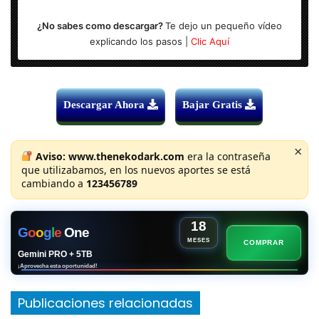
¿No sabes como descargar?
Te dejo un pequeño vídeo
explicando los pasos |
Clic Aquí
Descargar Ahora
Bajar Gratis
×
Aviso:
www.thenekodark.com
era la contraseña
que utilizabamos, en los nuevos aportes se está
cambiando a
123456789
18
G
o
o
g
l
e
One
MESES
COMPRAR
Gemini PRO + 5TB
¡Aprovecha esta oportunidad!
Publicaciones relacionadas