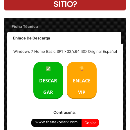
SITIO?
Ficha Técnica
Enlace De Descarga
Nombre: Windows 7
Windows 7 Home Basic SP1 x32/x64 ISO Original Español
Edición: Home Basic
Idioma: Español
DESCAR
ENLACE
Formato: ISO
GAR
VIP
|
Tamaño: 2,3 GB(x32) y 3,20 GB(x64)
Contraseña:
www.thenekodark.com
Copiar