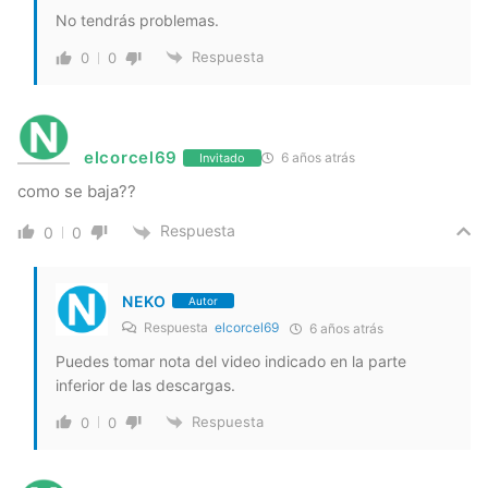
No tendrás problemas.
Respuesta
0
0
elcorcel69
6 años atrás
Invitado
como se baja??
Respuesta
0
0
NEKO
Autor
Respuesta
elcorcel69
6 años atrás
Puedes tomar nota del video indicado en la parte
inferior de las descargas.
Respuesta
0
0