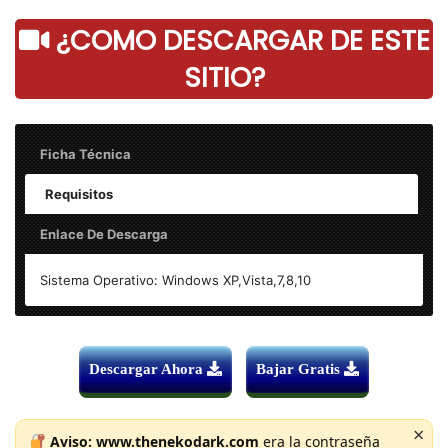
¿COMO DESCARGAR DE ESTE
SITIO?
Ficha Técnica
Requisitos
Enlace De Descarga
All in One Runtimes v2.5.0 – Final
Sistema Operativo: Windows XP,Vista,7,8,10
Arquitectura: x86/x64
All in One Runtimes v2.5.0 – Final
Peso: 334 MB Windows Vista/ 7/ 8/ 10 | 216 MB Windows
Descargar Ahora
Bajar Gratis
XP v2.4.5
DESCAR
ENLACE
Sistema Operativo: Winsows
×
Aviso:
www.thenekodark.com
era la contraseña