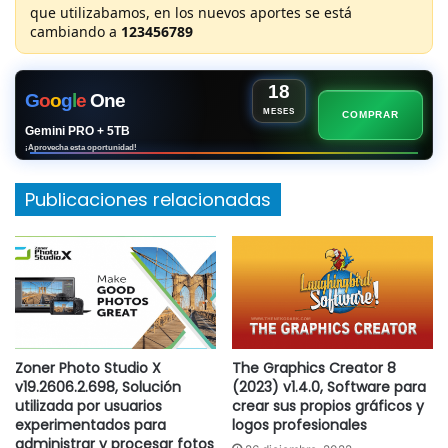
GAR
VIP
que utilizabamos, en los nuevos aportes se está
|
cambiando a
123456789
Contraseña:
18
G
o
o
g
l
e
One
www.thenekodark.com
MESES
Copiar
COMPRAR
Gemini PRO + 5TB
¡Aprovecha esta oportunidad!
¿No sabes como descarga?
Te dejo un pequeño vídeo
Publicaciones relacionadas
explicando los pasos |
Clic Aquí
Zoner Photo Studio X
The Graphics Creator 8
v19.2606.2.698, Solución
(2023) v1.4.0, Software para
utilizada por usuarios
crear sus propios gráficos y
experimentados para
logos profesionales
administrar y procesar fotos