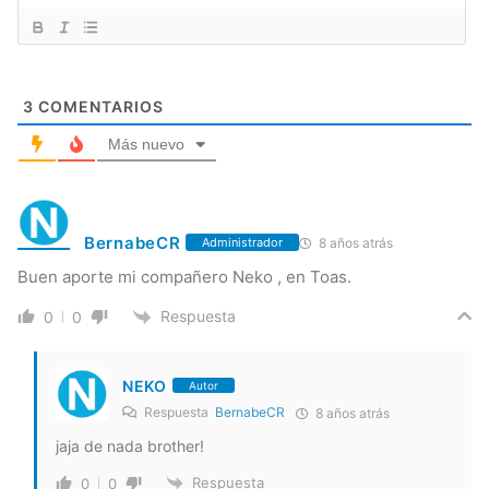
3
COMENTARIOS
Más nuevo
BernabeCR
8 años atrás
Administrador
Buen aporte mi compañero Neko , en Toas.
Respuesta
0
0
NEKO
Autor
Respuesta
BernabeCR
8 años atrás
jaja de nada brother!
Respuesta
0
0