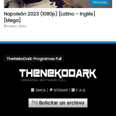
Películas
Napoleón 2023 (1080p) [Latino – Inglés]
[Mega]
9 enero, 2024
TheNekoDark: Programas Full
DMCA
|
SITEMAP
|
F.A.Q