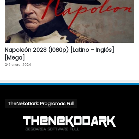
Napoleón 2023 (1080p) [Latino – Inglés]
[Mega]
9 enero, 2024
TheNekoDark: Programas Full