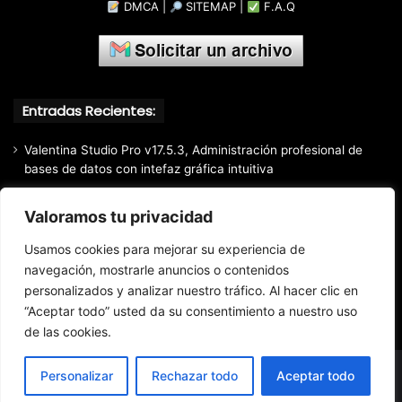
DMCA
|
SITEMAP
|
F.A.Q
Entradas Recientes:
Valentina Studio Pro v17.5.3, Administración profesional de
bases de datos con intefaz gráfica intuitiva
SQLite Expert Professional v5.5.42.658, Administra bases de
Valoramos tu privacidad
datos de la manera más fácil y rápida
Mozilla Firefox (2026) v153.0.3, Navegador web libre y de
Usamos cookies para mejorar su experiencia de
código abierto​ desarrollado por la Corporación Mozilla
navegación, mostrarle anuncios o contenidos
personalizados y analizar nuestro tráfico. Al hacer clic en
Total Audio Converter v6.1.0.305, Solución para convertir o
modificar todos los formatos de audio existentes
“Aceptar todo” usted da su consentimiento a nuestro uso
de las cookies.
Personalizar
Rechazar todo
Aceptar todo
© Copyright 2016 - 2026 Todos los derechos reservados.