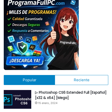
Popular
Reciente
▷ Photoshop CS6 Extended Full [Español]
[x32 & x64] [Mega]
15 enero, 2024