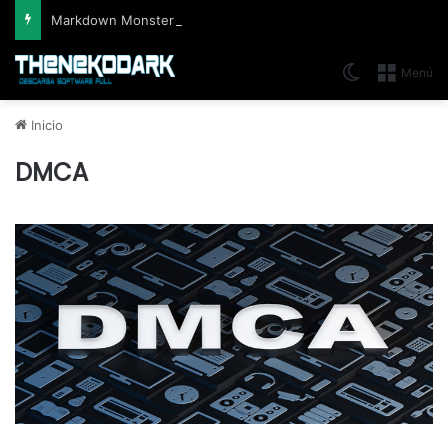
Markdown Monster (2026) Full Español [Mega]
Switch skin
Menú
Inicio
DMCA