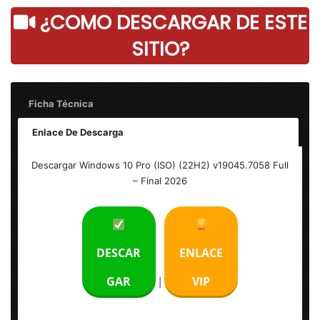
¿COMO DESCARGAR DE ESTE
SITIO?
Ficha Técnica
Enlace De Descarga
Nombre: Windows 10 Pro (ISO) (22H2) v19045.7058 Full
Descargar Windows 10 Pro (ISO) (22H2) v19045.7058 Full
– Final 2026
Tamaño: 6 GB
Idioma: Multilenguaje (Español)
DESCAR
ENLACE
Arquitectura: x64
GAR
VIP
|