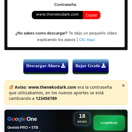
Contraseña:
www.thenekodark.com
Copiar
¿No sabes como descargar?
Te dejo un pequeño vídeo
explicando los pasos |
Clic Aquí
Descargar Ahora
Bajar Gratis
×
Aviso:
www.thenekodark.com
era la contraseña
que utilizabamos, en los nuevos aportes se está
cambiando a
123456789
18
G
o
o
g
l
e
One
MESES
COMPRAR
Gemini PRO + 5TB