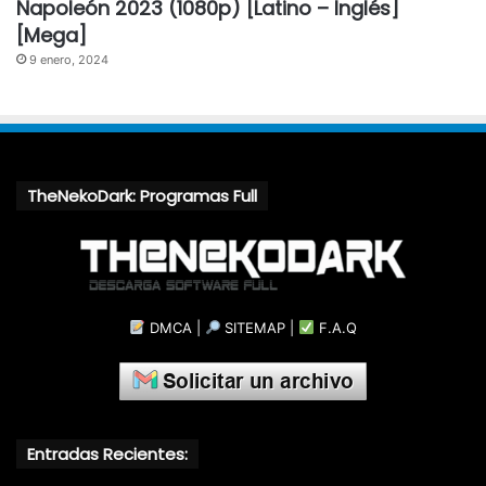
Napoleón 2023 (1080p) [Latino – Inglés]
[Mega]
9 enero, 2024
TheNekoDark: Programas Full
DMCA
|
SITEMAP
|
F.A.Q
Entradas Recientes: