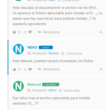
2 años atrás
Hola disculpa al descomprimir el archivo rar de W10…
no aparece el fichero ejecutable para instalar w10… ¿ tu
sabes que hay que hacer para poderlo instalar…? te
quedaría agradecido
Respuesta
0
0
NEKO
Autor
Respuesta
Manuel
2 años atrás
Hola Manuel, puedes hacerlo booteable con Rufus.
Respuesta
0
0
Manuel
Invitado
Respuesta
NEKO
2 años atrás
Ese rufus crea el archivo ejecutable para instalar
windows 10….??