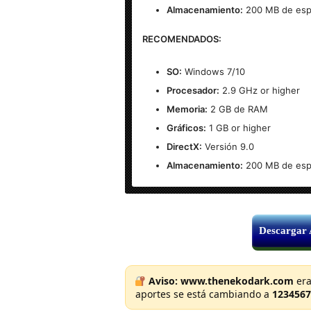
Almacenamiento:
200 MB de espa
RECOMENDADOS:
SO:
Windows 7/10
Procesador:
2.9 GHz or higher
Memoria:
2 GB de RAM
Gráficos:
1 GB or higher
DirectX:
Versión 9.0
Almacenamiento:
200 MB de espa
Descargar Dung
Descargar
DESCAR
Aviso:
www.thenekodark.com
era
aportes se está cambiando a
1234567
www.t