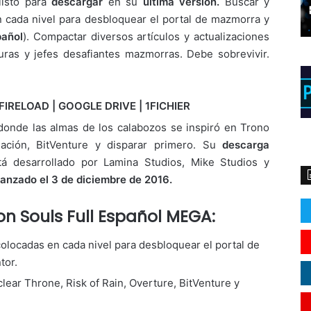
isto para
descargar
en su
ultima versión.
Buscar y
n cada nivel para desbloquear el portal de mazmorra y
pañol
). Compactar diversos artículos y actualizaciones
curas y jefes desafiantes mazmorras. Debe sobrevivir.
FIRELOAD | GOOGLE DRIVE | 1FICHIER
donde las almas de los calabozos se inspiró en Trono
nuación, BitVenture y disparar primero. Su
descarga
á desarrollado por Lamina Studios, Mike Studios y
lanzado el 3 de diciembre de 2016.
 Souls Full Español MEGA:
colocadas en cada nivel para desbloquear el portal de
tor.
ear Throne, Risk of Rain, Overture, BitVenture y