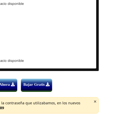
cio disponible
cio disponible
eon Souls para PC en Español MEGA
 Ahora
Bajar Gratis
GAR
ENLACE VIP
|
×
 la contraseña que utilizabamos, en los nuevos
Contraseña:
89
henekodark.com
Copiar