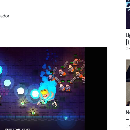
rador
L
[
N
–