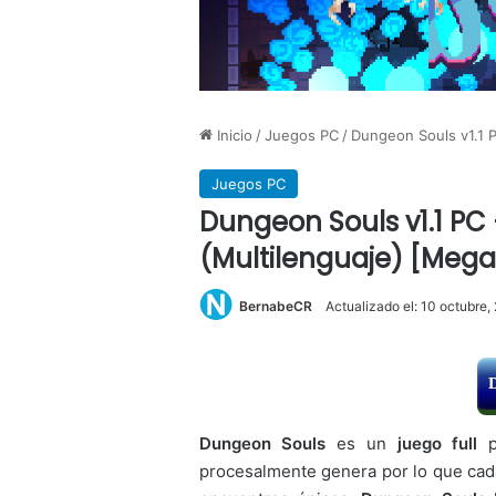
Inicio
/
Juegos PC
/
Dungeon Souls v1.1 P
Juegos PC
Dungeon Souls v1.1 PC
(Multilenguaje) [Mega
BernabeCR
Actualizado el: 10 octubre,
Dungeon Souls
es un
juego full
procesalmente genera por lo que cad