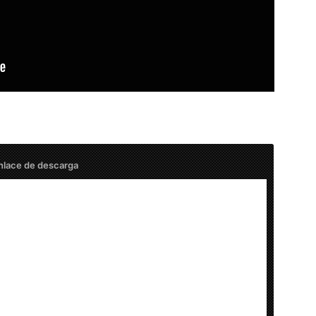
nlace de descarga
64 Bits)