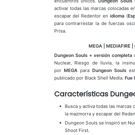
encuentros únicos.
Dungeon Souls
l
activar todas las marcas colocadas e
escapar del Redentor en
idioma
(
Es
para contrarrestar la de fuerzas os
Prisa.
MEGA | MEDIAFIRE | 
Dungeon Souls + versión completa
Nuclear, Riesgo de lluvia, la insi
por
MEGA
para
Dungeon Souls
est
publicado por Black Shell Media.
Fue 
Características
Dungeon
Busca y activa todas las marcas 
la mazmorra y escapar del Reden
Dungeon Souls se inspiró en Nucl
Shoot First.