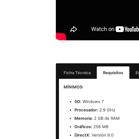
Ficha Técnica
Requisitos
E
Nombre
:Dungeon Souls para PC
MÍNIMOS:
Peso:
70MB
SO:
Windows 7
Procesador:
2.9 GHz
Idioma:
Español (Multilenguaje)
Memoria:
2 GB de RAM
Sistema Operativo
: Windows 7,8.1,10 (x
Gráficos:
256 MB
DirectX:
Versión 9.0