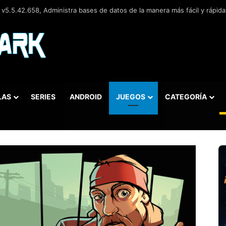
.0.3, Navegador web libre y de código abierto​ desarrollado por la Corp
LAS
SERIES
ANDROID
JUEGOS
CATEGORÍA
car