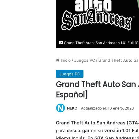
Grand Theft Auto: San Andreas v1.01 Full [G
Inicio
/
Juegos PC
/
Grand Theft Auto Sa
Juegos PC
Grand Theft Auto San 
Español]
NEKO
Actualizado el: 10 enero, 2023
Grand Theft Auto San Andreas (GTA:
para
descargar
en su
versión 1.01 Fu
idioma Inglés. En
GTA San Andreas
vi