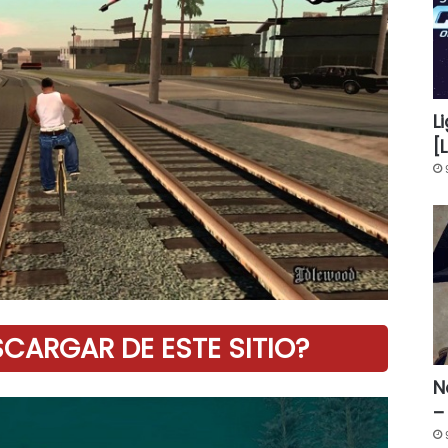
L
[
ARGAR DE ESTE SITIO?
N
–