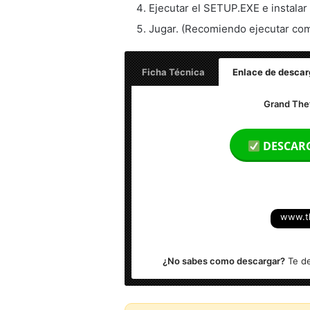
Ejecutar el SETUP.EXE e instalar
Jugar. (Recomiendo ejecutar co
Ficha Técnica
Enlace de descar
Grand Theft Auto: San Andreas (Relea
Grand Thef
Fecha de lanzamiento: 6 de junio de 2
DESCAR
Idioma textos: Multilenguaje (Español
Versión: 1.01
www.t
Peso: 3.34 GB | ISO
¿No sabes como descargar?
Te de