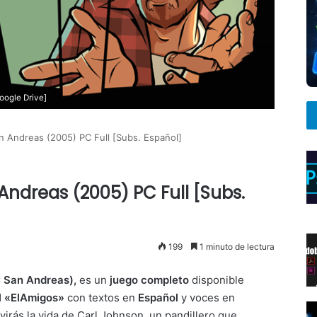
oogle Drive]
n Andreas (2005) PC Full [Subs. Español]
Andreas (2005) PC Full [Subs.
199
1 minuto de lectura
 San Andreas),
es un
juego completo
disponible
ll «ElAmigos»
con textos en
Español
y voces en
virás la vida de Carl Johnson, un pandillero que