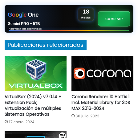
18
G
o
o
g
l
e
One
MESES
COMPRAR
Gemini PRO + 5TB
¡Aprovecha esta oportunidad!
Publicaciones relacionadas
VirtualBox (2024) v7.0.14 +
Corona Renderer 10 Hotfix 1
Extension Pack,
Incl. Material Library for 3DS
Virtualización de múltiples
MAX 2016-2024
Sistemas Operativos
30 julio, 2023
17 enero, 2024