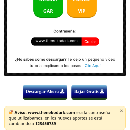
Activador: Licencia + versión completa
GAR
VIP
|
Sistema Operativo: Windows (x86 & x64-bits)
Contraseña:
www.thenekodark.com
Copiar
¿No sabes como descargar?
Te dejo un pequeño vídeo
tutorial explicando los pasos |
Clic Aquí
Descargar Ahora
Bajar Gratis
×
Aviso:
www.thenekodark.com
era la contraseña
que utilizabamos, en los nuevos aportes se está
cambiando a
123456789