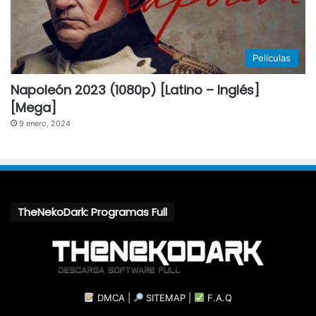
Películas
Napoleón 2023 (1080p) [Latino – Inglés]
[Mega]
9 enero, 2024
TheNekoDark: Programas Full
DMCA
|
SITEMAP
|
F.A.Q