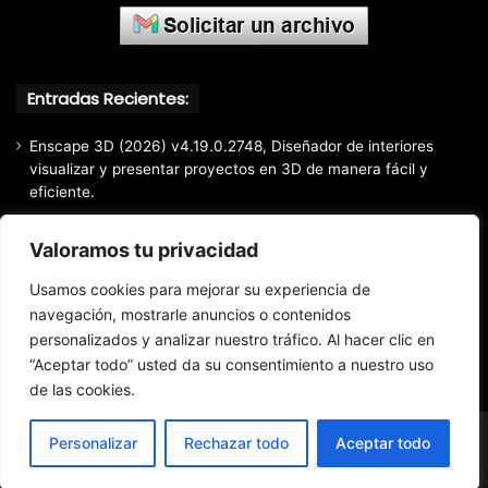
Entradas Recientes:
Enscape 3D (2026) v4.19.0.2748, Diseñador de interiores
visualizar y presentar proyectos en 3D de manera fácil y
eficiente.
Markdown Monster (2026) Full Español [Mega]
Valoramos tu privacidad
EaseUS Partition Master Professional All Edition (2026)
v20.5.0 Build 202608010610, Crear y modificar particiones
Usamos cookies para mejorar su experiencia de
fácil y rápido
navegación, mostrarle anuncios o contenidos
EaseUS Todo Backup Home 2025 v16.3.1, Respaldo y
personalizados y analizar nuestro tráfico. Al hacer clic en
recuperación de archivos confiable
“Aceptar todo” usted da su consentimiento a nuestro uso
de las cookies.
Personalizar
Rechazar todo
Aceptar todo
© Copyright 2016 - 2026 Todos los derechos reservados.