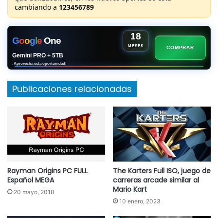
cambiando a
123456789
18
G
o
o
g
l
e
One
MESES
COMPRAR
Gemini PRO + 5TB
¡Aprovecha esta oportunidad!
Publicaciones relacionadas
Rayman Origins PC FULL
The Karters Full ISO, juego de
Español MEGA
carreras arcade similar al
Mario Kart
20 mayo, 2018
10 enero, 2023