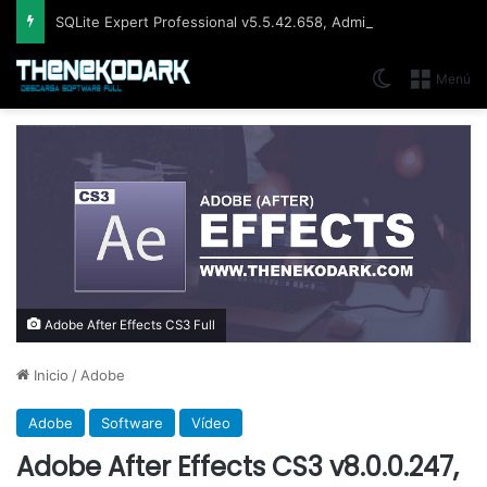
SQLite Expert Professional v5.5.42.658, Administra bases de datos de la manera más fácil y rápida
Switch skin
Menú
Adobe After Effects CS3 Full
Inicio
/
Adobe
Adobe
Software
Vídeo
Adobe After Effects CS3 v8.0.0.247,