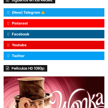
Síguenos en las Redes:
(New) Telegram
Pinterest
Facebook
Youtube
Twitter
Películas HD 1080p: