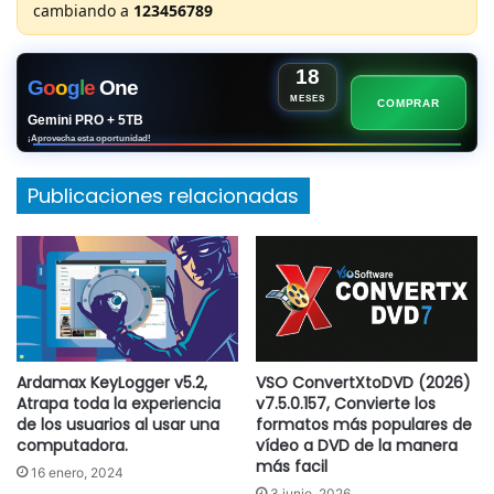
cambiando a
123456789
18
G
o
o
g
l
e
One
MESES
COMPRAR
Gemini PRO + 5TB
¡Aprovecha esta oportunidad!
Publicaciones relacionadas
Ardamax KeyLogger v5.2,
VSO ConvertXtoDVD (2026)
Atrapa toda la experiencia
v7.5.0.157, Convierte los
de los usuarios al usar una
formatos más populares de
computadora.
vídeo a DVD de la manera
más facil
16 enero, 2024
3 junio, 2026