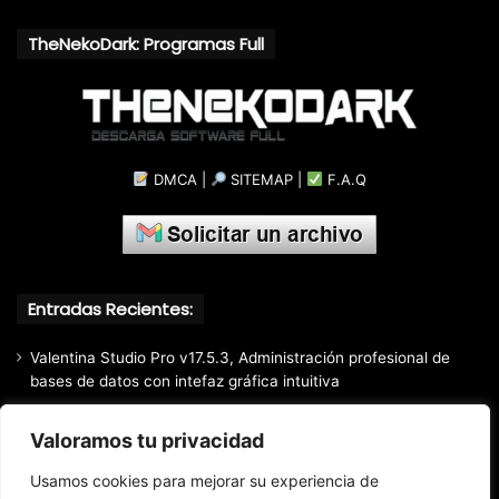
TheNekoDark: Programas Full
DMCA
|
SITEMAP
|
F.A.Q
Entradas Recientes:
Valentina Studio Pro v17.5.3, Administración profesional de
bases de datos con intefaz gráfica intuitiva
SQLite Expert Professional v5.5.42.658, Administra bases de
Valoramos tu privacidad
datos de la manera más fácil y rápida
Mozilla Firefox (2026) v153.0.3, Navegador web libre y de
Usamos cookies para mejorar su experiencia de
código abierto​ desarrollado por la Corporación Mozilla