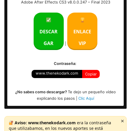
Adobe After Effects CS3 v8.0.0.247 – Final 2023
Peso: 500 MB
Idioma: Multilengua (Español)
DESCAR
ENLACE
Activación: Incl.
GAR
VIP
|
Sistema Operativo: Windows (32 & x64-bits)
Contraseña:
www.thenekodark.com
Copiar
¿No sabes como descargar?
Te dejo un pequeño vídeo
explicando los pasos |
Clic Aquí
×
Aviso:
www.thenekodark.com
era la contraseña
que utilizabamos, en los nuevos aportes se está