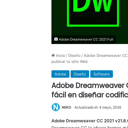
Adobe Dreamweaver CC 2021 Full
Inicio
/
Diseño
/
Adobe Dreamweaver CC 202
publicar tu sitio Web
Adobe
Diseño
Software
Adobe Dreamweaver CC 
fácil en diseñar codifi
NEKO
Actualizado el: 4 mayo, 2026
Adobe Dreamweaver CC 2021 v21.8
Dreamweaver CC le ofrece formas más r