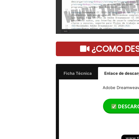
¿COMO DESC
Ficha Técnica
Enlace de descar
Nombre: Adobe Dreamweaver CC 2021 v
Adobe Dreamweaver
Peso: 945 MB
DESCAR
Idioma: Multilenguaje (Español)
Activación: Pre-Active
www.t