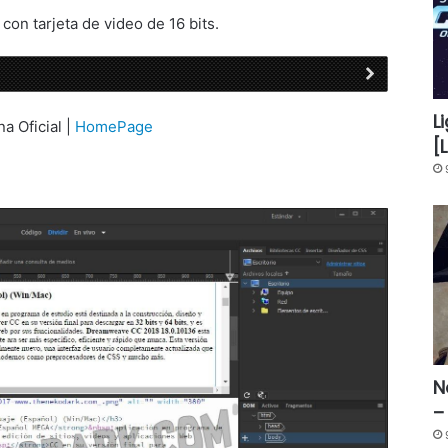
con tarjeta de video de 16 bits.
L
na Oficial |
HomePage
[
N
–