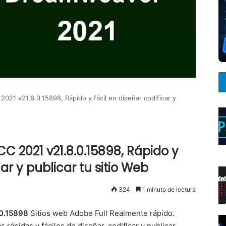
1 v21.8.0.15898, Rápido y fácil en diseñar codificar y
2021 v21.8.0.15898, Rápido y
car y publicar tu sitio Web
324
1 minuto de lectura
.0.15898
Sitios web Adobe Full Realmente rápido.
ápidas y fáciles de diseñar, codificar y publicar