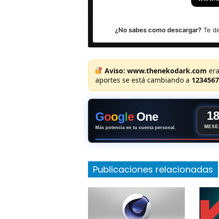
Sistema Operativo:
Windows (X64)
|
M
NOTA: Se mantiene la versión Adobe D
¿No sabes como descargar?
Te de
descarga.
Aviso:
www.thenekodark.com
era
aportes se está cambiando a
1234567
1
G
o
o
g
l
e
One
MESE
Más potencia en tu cuenta personal.
Publicaciones relacionadas