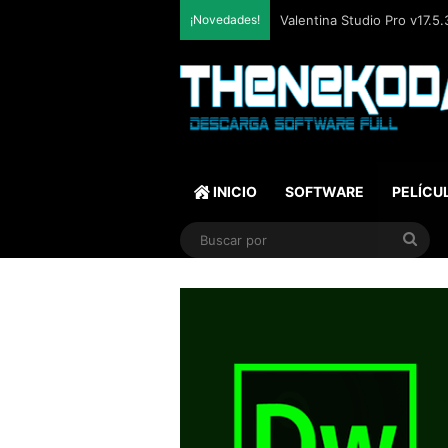
¡Novedades!
SQLite Expert Professional
INICIO
SOFTWARE
PELÍCU
Bus
por