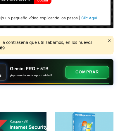
acOS
reamweaver CC 2020 v20.1.0.15211 en el paste de
jo un pequeño vídeo explicando los pasos |
Clic Aquí
×
 la contraseña que utilizabamos, en los nuevos
89
8
Gemini PRO + 5TB
COMPRAR
¡Aprovecha esta oportunidad!
S