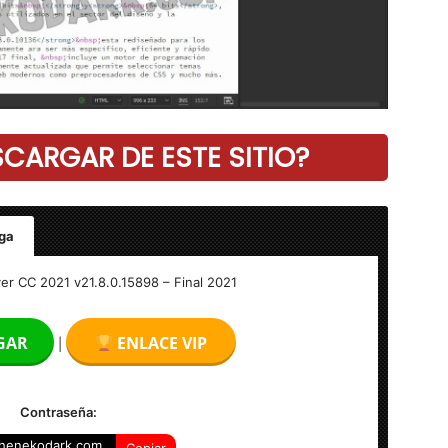
ARGAR DE ESTE SITIO?
ga
21.8.0.15898 – Final
 CC 2021 v21.8.0.15898 – Final 2021
GAR
ENLACE VIP
|
Contraseña:
henekodark.com
Copiar