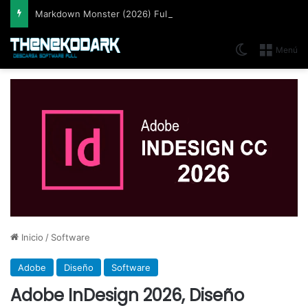
Markdown Monster (2026) Full Español [Mega]
Switch skin
Menú
Inicio
/
Software
Adobe
Diseño
Software
Adobe InDesign 2026, Diseño