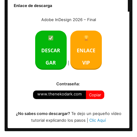
Enlace de descarga
Nombre: Adobe InDesign 2026
Adobe InDesign 2026 – Final
Tamaño: 1.50 GB
Idioma: Multilenguaje (Español)
DESCAR
ENLACE
Activador: Incluido
GAR
VIP
|
Sistema Operativo: Windows (x86 & x64-bits)
Contraseña:
www.thenekodark.com
Copiar
¿No sabes como descargar?
Te dejo un pequeño vídeo
tutorial explicando los pasos |
Clic Aquí