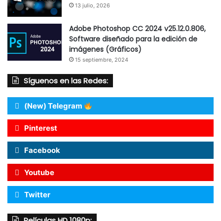
13 julio, 2026
Adobe Photoshop CC 2024 v25.12.0.806,
Software diseñado para la edición de
imágenes (Gráficos)
15 septiembre, 2024
Síguenos en las Redes:
(New) Telegram
Pinterest
Facebook
Youtube
Twitter
Películas HD 1080p: