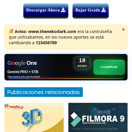
Descargar Ahora
Bajar Gratis
×
Aviso:
www.thenekodark.com
era la contraseña
que utilizabamos, en los nuevos aportes se está
cambiando a
123456789
18
G
o
o
g
l
e
One
MESES
COMPRAR
Gemini PRO + 5TB
¡Aprovecha esta oportunidad!
Publicaciones relacionadas