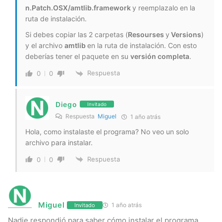
n.Patch.OSX/amtlib.framework
y reemplazalo en la
ruta de instalación.
Si debes copiar las 2 carpetas (
Resourses
y
Versions
)
y el archivo
amtlib
en la ruta de instalación. Con esto
deberías tener el paquete en su
versión completa
.
Respuesta
0
0
Diego
Invitado
Respuesta
Miguel
1 año atrás
Hola, como instalaste el programa? No veo un solo
archivo para instalar.
Respuesta
0
0
Miguel
1 año atrás
Invitado
Nadie respondió para saber cómo instalar el programa