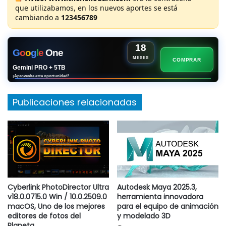
que utilizabamos, en los nuevos aportes se está
cambiando a
123456789
18
G
o
o
g
l
e
One
MESES
COMPRAR
Gemini PRO + 5TB
¡Aprovecha esta oportunidad!
Publicaciones relacionadas
Cyberlink PhotoDirector Ultra
Autodesk Maya 2025.3,
v18.0.0715.0 Win / 10.0.2509.0
herramienta innovadora
macOS, Uno de los mejores
para el equipo de animación
editores de fotos del
y modelado 3D
Planeta