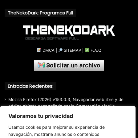
TheNekoDark: Programas Full
DMCA
|
SITEMAP
|
F.A.Q
Entradas Recientes:
Mozilla Firefox (2026) v153.0.3, Navegador web libre y de
código abierto​ desarrollado por la Corporación Mozilla
Valoramos tu privacidad
Total Audio Converter v6.1.0.305, Solución para convertir o
modificar todos los formatos de audio existentes
Usamos cookies para mejorar su experiencia de
Markdown Monster (2026) Full Español [Mega]
navegación, mostrarle anuncios o contenidos