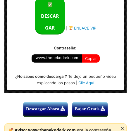
Peso: 6.50 GB
DESCAR
Sistema Operativo: MacOS
GAR
|
ENLACE VIP
Contraseña:
www.thenekodark.com
Copiar
¿No sabes como descargar?
Te dejo un pequeño vídeo
explicando los pasos |
Clic Aquí
Descargar Ahora
Bajar Gratis
×
Aviso:
www.thenekodark.com
era la contraseña