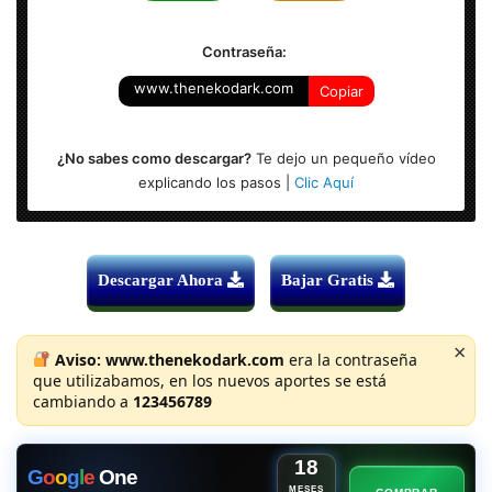
Sistema Operativo: Windows (x64-bits)
Contraseña:
www.thenekodark.com
Copiar
¿No sabes como descargar?
Te dejo un pequeño vídeo
explicando los pasos |
Clic Aquí
Descargar Ahora
Bajar Gratis
×
Aviso:
www.thenekodark.com
era la contraseña
que utilizabamos, en los nuevos aportes se está
cambiando a
123456789
18
G
o
o
g
l
e
One
MESES