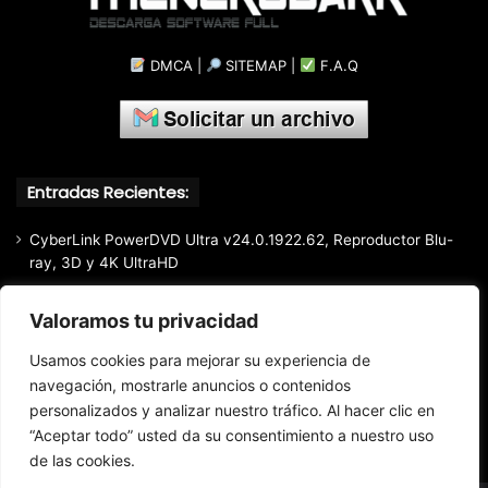
DMCA
|
SITEMAP
|
F.A.Q
Entradas Recientes:
CyberLink PowerDVD Ultra v24.0.1922.62, Reproductor Blu-
ray, 3D y 4K UltraHD
Luminar Neo (2026) v1.28.0.17626, Software de edición de
Valoramos tu privacidad
imágenes creativo y moderno basado en inteligencia artificial
Light Image Resizer (2026) v7.6.5.176, Software que permite
Usamos cookies para mejorar su experiencia de
cambiar el tamaño de imágenes muy fácil y rápidamente
navegación, mostrarle anuncios o contenidos
Google Chrome (2026) v151.0.7922.109 Estable [Instalador
personalizados y analizar nuestro tráfico. Al hacer clic en
Offline]
“Aceptar todo” usted da su consentimiento a nuestro uso
de las cookies.