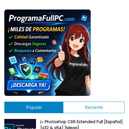
Popular
Reciente
▷ Photoshop CS6 Extended Full [Español]
[x32 & x64] [Mega]