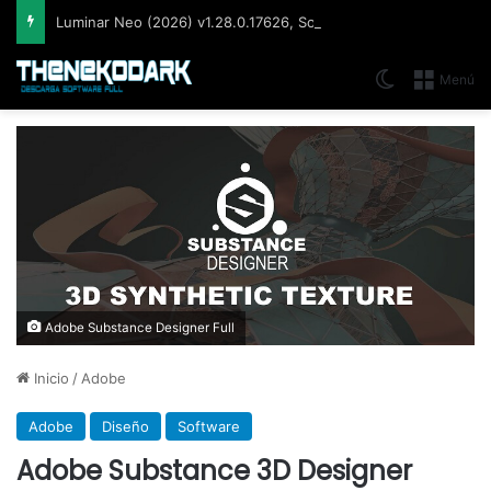
Luminar Neo (2026) v1.28.0.17626, Software de edición de imágenes creativo y moderno basado en inteligencia artificial
Switch skin
Menú
Adobe Substance Designer Full
Inicio
/
Adobe
Adobe
Diseño
Software
Adobe Substance 3D Designer