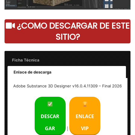
¿COMO DESCARGAR DE ESTE
SITIO?
Ficha Técnica
Enlace de descarga
Adobe Substance 3D Designer v16.0.4.11309 – Final
Adobe Substance 3D Designer v16.0.4.11309 – Final 2026
Peso: 1.80 GB
Idioma: Multilenguaje (Inglés)
DESCAR
ENLACE
Activación: Incl.
GAR
VIP
|