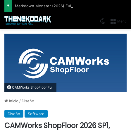
Markdown Monster (2026) Full Español [Mega]
Switch skin
Menú
CAMWorks ShopFloor Full
Inicio
/
Diseño
Diseño
Software
CAMWorks ShopFloor 2026 SP1,