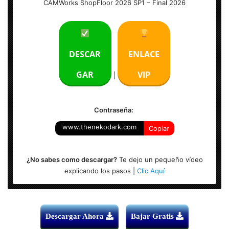
CAMWorks ShopFloor 2026 SP1 – Final 2026
Tamaño: 1.20 GB
Idioma: Multilenguaje (Español)
DESCAR
ENLACE
Activador: Incluido
GAR
VIP
|
Sistema Operativo: Windows (64-bits)
Contraseña:
www.thenekodark.com
Copiar
¿No sabes como descargar?
Te dejo un pequeño vídeo
explicando los pasos |
Clic Aquí
Descargar Ahora
Bajar Gratis