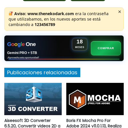
×
Aviso:
www.thenekodark.com
era la contraseña
que utilizabamos, en los nuevos aportes se está
cambiando a
123456789
18
G
o
o
g
l
e
One
MESES
COMPRAR
Gemini PRO + 5TB
¡Aprovecha esta oportunidad!
Publicaciones relacionadas
Aiseesoft 3D Converter
Boris FX Mocha Pro For
6.5.20, Convertir videos 2D a
Adobe 2024 v11.0.1.13, Realiza