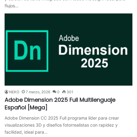
flujos…
NEKO
7 marzo, 2026
0
301
Adobe Dimension 2025 Full Multilenguaje
Español [Mega]
Adobe Dimension CC 2025 Full programa líder para crear
visualizaciones 3D y diseños fotorrealistas con rapidez y
facilidad, ideal para…