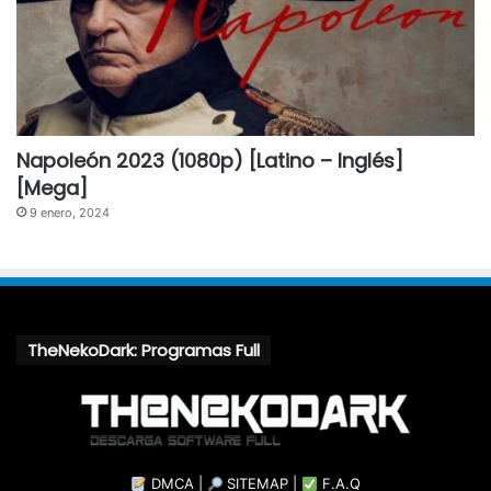
Napoleón 2023 (1080p) [Latino – Inglés]
[Mega]
9 enero, 2024
TheNekoDark: Programas Full
DMCA
|
SITEMAP
|
F.A.Q