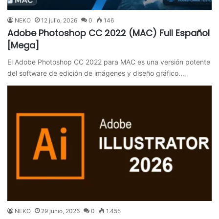
NEKO
12 julio, 2026
0
146
Adobe Photoshop CC 2022 (MAC) Full Español
[Mega]
El Adobe Photoshop CC 2022 para MAC es una versión potente
del software de edición de imágenes y diseño gráfico.…
NEKO
29 junio, 2026
0
1.455