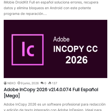
iMobie DroidKit Full en español soluciona errores, recupera
datos y elimina bloqueos en Android con este potente
programa de reparación.…
NEKO
9 junio, 2026
0
137
Adobe InCopy 2026 v21.4.0.074 Full Español
[Mega]
Adobe InCopy 2026 es un software profesional para redacción
y edición de texto integrado con Adobe InDesign. Ideal para