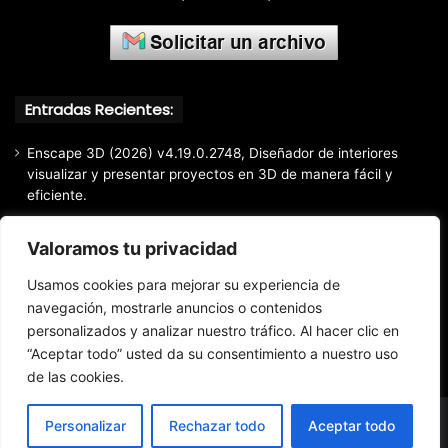
Entradas Recientes:
Enscape 3D (2026) v4.19.0.2748, Diseñador de interiores
visualizar y presentar proyectos en 3D de manera fácil y
eficiente.
Markdown Monster (2026) Full Español [Mega]
Valoramos tu privacidad
EaseUS Partition Master Professional All Edition (2026)
v20.5.0 Build 202608010610, Crear y modificar particiones
Usamos cookies para mejorar su experiencia de
fácil y rápido
navegación, mostrarle anuncios o contenidos
personalizados y analizar nuestro tráfico. Al hacer clic en
EaseUS Todo Backup Home 2025 v16.3.1, Respaldo y
recuperación de archivos confiable
“Aceptar todo” usted da su consentimiento a nuestro uso
de las cookies.
Personalizar
Rechazar todo
Aceptar todo
© Copyright 2016 - 2026 Todos los derechos reservados.