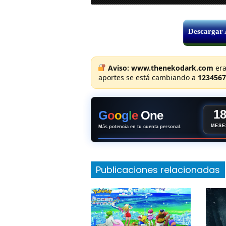
Descargar
Aviso:
www.thenekodark.com
era
aportes se está cambiando a
1234567
1
G
o
o
g
l
e
One
MESE
Más potencia en tu cuenta personal.
Publicaciones relacionadas