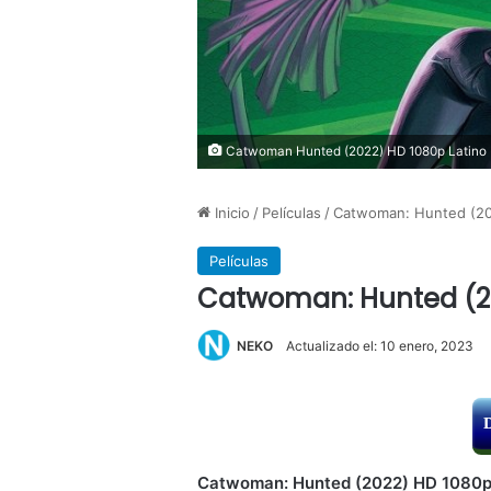
Catwoman Hunted (2022) HD 1080p Latino
Inicio
/
Películas
/
Catwoman: Hunted (20
Películas
Catwoman: Hunted (20
NEKO
Actualizado el: 10 enero, 2023
Catwoman: Hunted (2022) HD 1080p