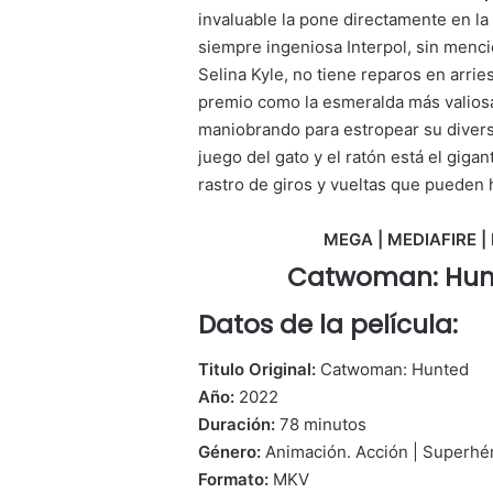
invaluable la pone directamente en la
siempre ingeniosa Interpol, sin men
Selina Kyle, no tiene reparos en arr
premio como la esmeralda más valios
maniobrando para estropear su divers
juego del gato y el ratón está el giga
rastro de giros y vueltas que pueden h
MEGA | MEDIAFIRE | 
Catwoman: Hunt
Datos de la película:
Titulo Original:
Catwoman: Hunted
Año:
2022
Duración:
78 minutos
Género:
Animación. Acción | Superhé
Formato:
MKV