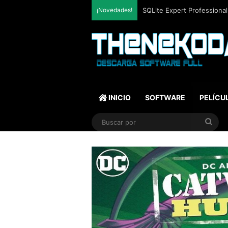
¡Novedades!
Mozilla Firefox (2026) v153
INICIO
SOFTWARE
PELÍCU
Bus
por