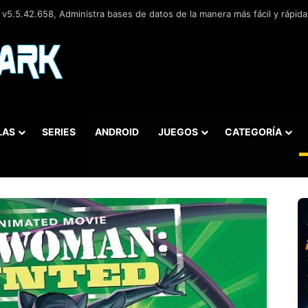
.0.3, Navegador web libre y de código abierto​ desarrollado por la Corp
LAS
SERIES
ANDROID
JUEGOS
CATEGORÍA
car