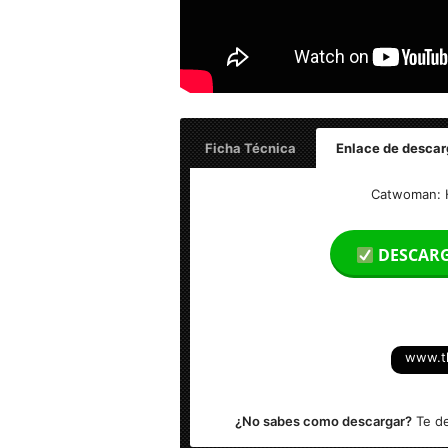
Ficha Técnica
Enlace de descar
Catwoman: Hunted (2022) HD 1080p L
Catwoman: 
Tamaño: 2.90 GB
DESCAR
Formato: MKV
Audio: Español Latino (5.1) – Ingles (5.1
www.t
Resolución: 1920 x 804
¿No sabes como descargar?
Te de