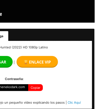
ga
atino
Hunted (2022) HD 1080p Latino
GAR
ENLACE VIP
|
)
Contraseña:
henekodark.com
Copiar
jo un pequeño vídeo explicando los pasos |
Clic Aquí