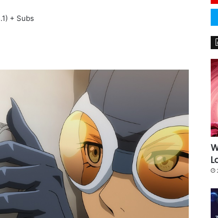
5.1) + Subs
W
L