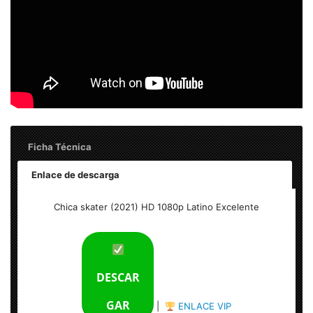
Ficha Técnica
Enlace de descarga
Chica skater (2021) HD 1080p Latino Excelente
Chica skater (2021) HD 1080p Latino Excelente
Tamaño: 2.4 Gb
Formato: MKV
DESCAR
Audio Principal: Español Latino AC3 5.1
GAR
|
ENLACE VIP