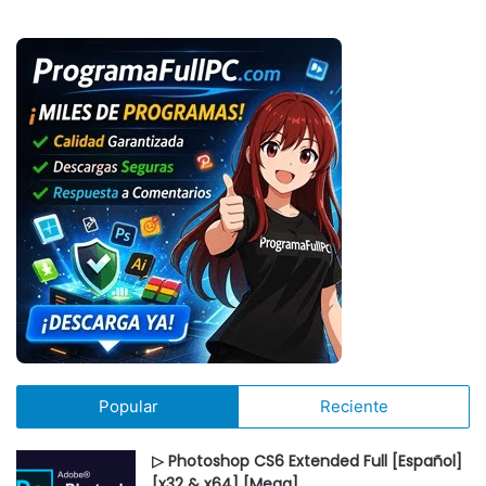
Popular
Reciente
▷ Photoshop CS6 Extended Full [Español]
[x32 & x64] [Mega]