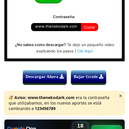
Audio Secundario: Ingles AAC 5.1
Contraseña:
Resolución: 1920 x 804
www.thenekodark.com
Copiar
¿No sabes como descargar?
Te dejo un pequeño vídeo
explicando los pasos |
Clic Aquí
Descargar Ahora
Bajar Gratis
×
Aviso:
www.thenekodark.com
era la contraseña
que utilizabamos, en los nuevos aportes se está
cambiando a
123456789
18
G
o
o
g
l
e
One