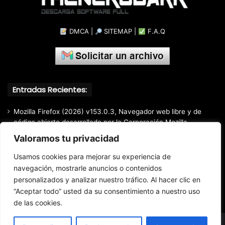
DMCA
|
SITEMAP
|
F.A.Q
Entradas Recientes:
Mozilla Firefox (2026) v153.0.3, Navegador web libre y de
código abierto​ desarrollado por la Corporación Mozilla
Valoramos tu privacidad
Total Audio Converter v6.1.0.305, Solución para convertir o
modificar todos los formatos de audio existentes
Usamos cookies para mejorar su experiencia de
Markdown Monster (2026) Full Español [Mega]
navegación, mostrarle anuncios o contenidos
personalizados y analizar nuestro tráfico. Al hacer clic en
Advanced Renamer Commercial (2026) 4.24, Extracción de
información de archivos multimedia fácil y rápido.
“Aceptar todo” usted da su consentimiento a nuestro uso
de las cookies.