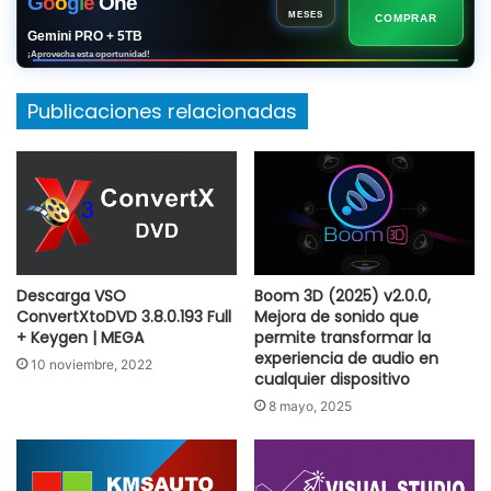
G
o
o
g
l
e
One
MESES
COMPRAR
Gemini PRO + 5TB
¡Aprovecha esta oportunidad!
Publicaciones relacionadas
Descarga VSO
Boom 3D (2025) v2.0.0,
ConvertXtoDVD 3.8.0.193 Full
Mejora de sonido que
+ Keygen | MEGA
permite transformar la
experiencia de audio en
10 noviembre, 2022
cualquier dispositivo
8 mayo, 2025