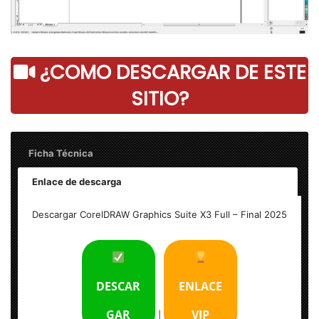
¿COMO DESCARGAR DE ESTE
SITIO?
Ficha Técnica
Enlace de descarga
Nombre: CorelDRAW Graphics Suite X3 Full
Descargar CorelDRAW Graphics Suite X3 Full – Final 2025
Tamaño: 307 MB
Idioma: Español
DESCAR
ENLACE
Activador: versión completa + Licencia
GAR
VIP
|