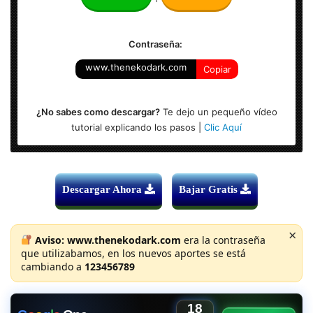
Sistema Operativo: Windows (x86 & x64-bits)
Contraseña:
www.thenekodark.com
Copiar
¿No sabes como descargar?
Te dejo un pequeño vídeo
tutorial explicando los pasos |
Clic Aquí
Descargar Ahora
Bajar Gratis
×
Aviso:
www.thenekodark.com
era la contraseña
que utilizabamos, en los nuevos aportes se está
cambiando a
123456789
18