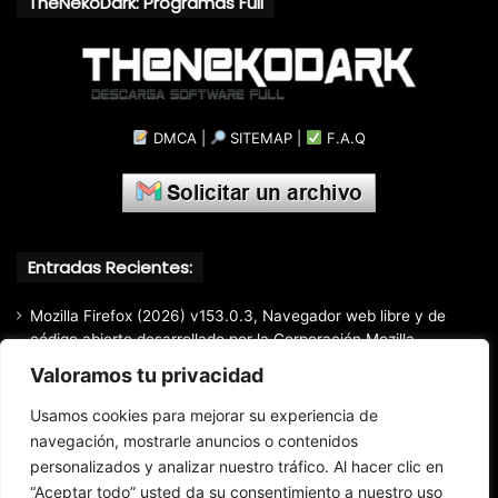
TheNekoDark: Programas Full
DMCA
|
SITEMAP
|
F.A.Q
Entradas Recientes:
Mozilla Firefox (2026) v153.0.3, Navegador web libre y de
código abierto​ desarrollado por la Corporación Mozilla
Valoramos tu privacidad
Total Audio Converter v6.1.0.305, Solución para convertir o
modificar todos los formatos de audio existentes
Usamos cookies para mejorar su experiencia de
Markdown Monster (2026) Full Español [Mega]
navegación, mostrarle anuncios o contenidos
Advanced Renamer Commercial (2026) 4.24, Extracción de
personalizados y analizar nuestro tráfico. Al hacer clic en
información de archivos multimedia fácil y rápido.
“Aceptar todo” usted da su consentimiento a nuestro uso