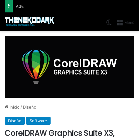
Advanced Renamer Commercial (2026) 4.24, Extracción de información de archivos multimedia fácil y rápido.
Switch skin
Menú
Inicio
/
Diseño
Diseño
Software
CorelDRAW Graphics Suite X3,