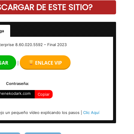
ARGAR DE ESTE SITIO?
ga
erprise 8.60.020.5592 – Final 2023
GAR
ENLACE VIP
|
Contraseña:
henekodark.com
Copiar
jo un pequeño vídeo explicando los pasos |
Clic Aquí