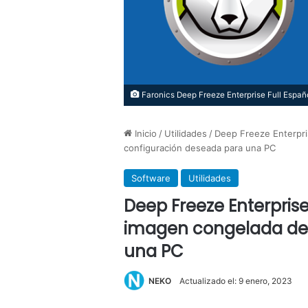
Faronics Deep Freeze Enterprise Full Españ
Inicio
/
Utilidades
/
Deep Freeze Enterpri
configuración deseada para una PC
Software
Utilidades
Deep Freeze Enterprise
imagen congelada de 
una PC
NEKO
Actualizado el: 9 enero, 2023