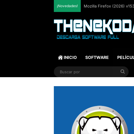
¡Novedades!
Mozilla Firefox (2026) v153
INICIO
SOFTWARE
PELÍCU
Bus
por