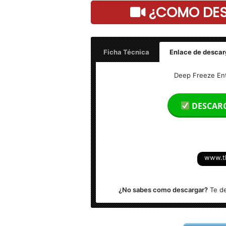
¿COMO DESC
Ficha Técnica
Enlace de descar
Deep Freeze v8.60.020.5592 – Final
Deep Freeze Ent
Idioma: Multilenguaje (Español)
DESCAR
Arquitectura: x86 y x64 Bits
Activador: Incluido en la descarga
www.t
¿No sabes como descargar?
Te de