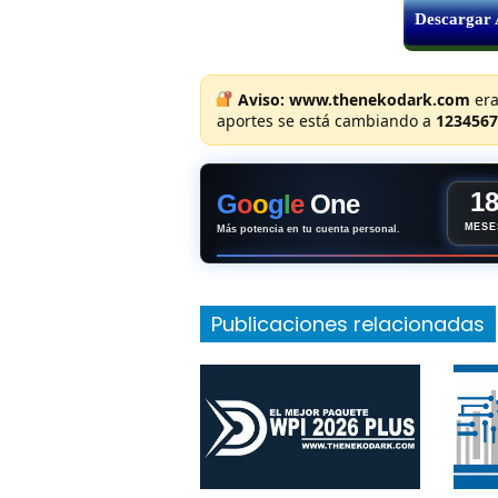
Descargar
Aviso:
www.thenekodark.com
era
aportes se está cambiando a
1234567
1
G
o
o
g
l
e
One
MESE
Más potencia en tu cuenta personal.
Publicaciones relacionadas