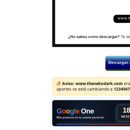
Sistema Operativo: Windows (Todas la
www.t
¿No sabes como descargar?
Te de
Descargar
Aviso:
www.thenekodark.com
era
aportes se está cambiando a
1234567
1
G
o
o
g
l
e
One
MESE
Más potencia en tu cuenta personal.