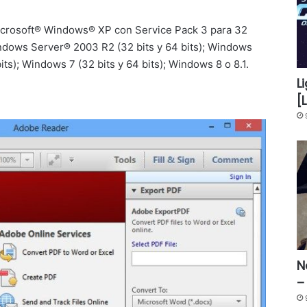
icrosoft® Windows® XP con Service Pack 3 para 32
indows Server® 2003 R2 (32 bits y 64 bits); Windows
ts); Windows 7 (32 bits y 64 bits); Windows 8 o 8.1.
L
[
N
–