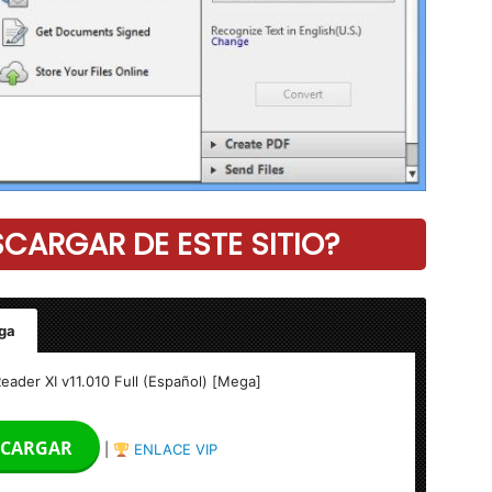
ARGAR DE ESTE SITIO?
ga
[Mega]
ader XI v11.010 Full (Español) [Mega]
CARGAR
|
ENLACE VIP