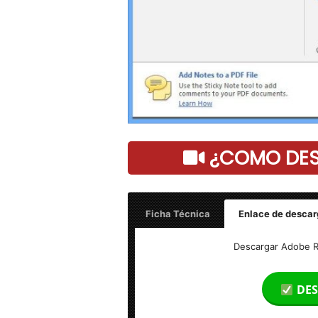
¿COMO DESC
Ficha Técnica
Enlace de descar
Adobe Reader v11.0.10 – Full Español 
Descargar Adobe Re
Idioma: Español
DES
Peso: 74 MB