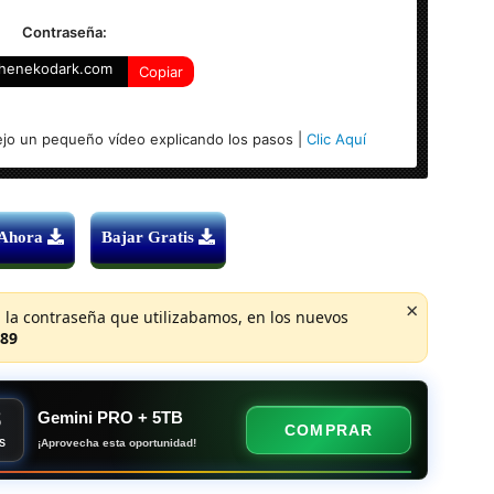
s versiones)
Contraseña:
henekodark.com
Copiar
jo un pequeño vídeo explicando los pasos |
Clic Aquí
 Ahora
Bajar Gratis
×
 la contraseña que utilizabamos, en los nuevos
89
8
Gemini PRO + 5TB
COMPRAR
¡Aprovecha esta oportunidad!
S