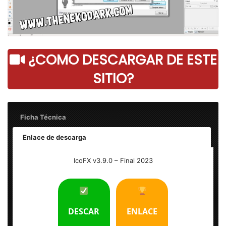
¿COMO DESCARGAR DE ESTE
SITIO?
Ficha Técnica
Enlace de descarga
Nombre:
IconFX v.3.9.0 – Final
IcoFX v3.9.0 – Final 2023
Peso:
12 MB
Editor:
Cursor / iconos
DESCAR
ENLACE
Plataforma:
Windows® 32 y 64 bits