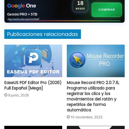
18
G
o
o
g
l
e
One
MESES
COMPRAR
Gemini PRO + 5TB
¡Aprovecha esta oportunidad!
Publicaciones relacionadas
EaseUS PDF Editor Pro (2026)
Mouse Record PRO 2.0.7.6,
Full Español [Mega]
Programa utilizado para
registrar los clics y los
9 junio, 2026
movimientos del ratón y
repetirlos de forma
automática
10 noviembre, 2022