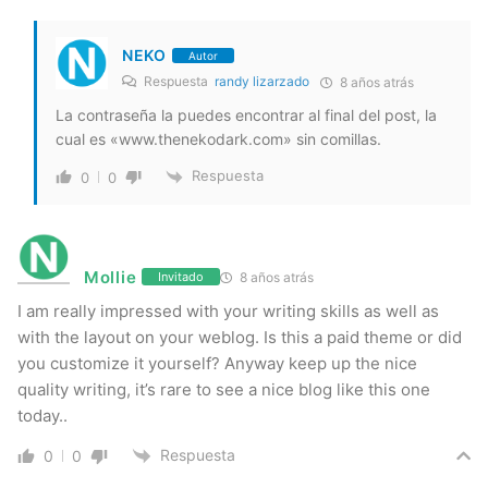
NEKO
Autor
Respuesta
randy lizarzado
8 años atrás
La contraseña la puedes encontrar al final del post, la
cual es «www.thenekodark.com» sin comillas.
Respuesta
0
0
Mollie
8 años atrás
Invitado
I am really impressed with your writing skills as well as
with the layout on your weblog. Is this a paid theme or did
you customize it yourself? Anyway keep up the nice
quality writing, it’s rare to see a nice blog like this one
today..
Respuesta
0
0