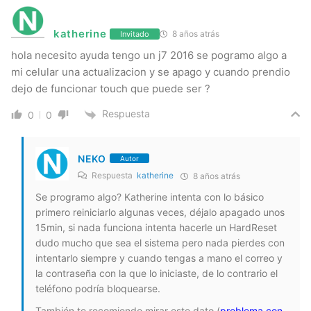
katherine
8 años atrás
Invitado
hola necesito ayuda tengo un j7 2016 se pogramo algo a
mi celular una actualizacion y se apago y cuando prendio
dejo de funcionar touch que puede ser ?
Respuesta
0
0
NEKO
Autor
Respuesta
katherine
8 años atrás
Se programo algo? Katherine intenta con lo básico
primero reiniciarlo algunas veces, déjalo apagado unos
15min, si nada funciona intenta hacerle un HardReset
dudo mucho que sea el sistema pero nada pierdes con
intentarlo siempre y cuando tengas a mano el correo y
la contraseña con la que lo iniciaste, de lo contrario el
teléfono podría bloquearse.
También te recomiendo mirar este dato (
problema con