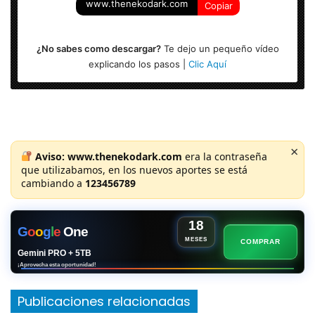
www.thenekodark.com
Copiar
¿No sabes como descargar?
Te dejo un pequeño vídeo
explicando los pasos |
Clic Aquí
×
Aviso:
www.thenekodark.com
era la contraseña
que utilizabamos, en los nuevos aportes se está
cambiando a
123456789
18
G
o
o
g
l
e
One
MESES
COMPRAR
Gemini PRO + 5TB
¡Aprovecha esta oportunidad!
Publicaciones relacionadas