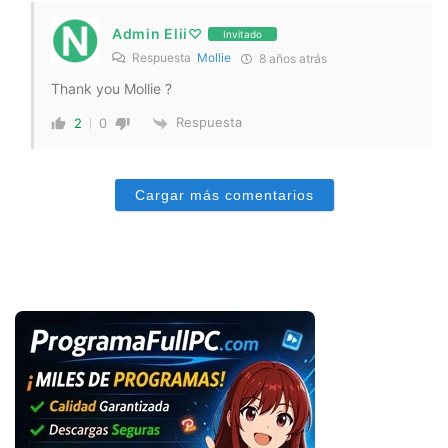
Admin Elii♡
Invitado
Respuesta
Mollie
8 años atrás
Thank you Mollie ?
Respuesta
2
0
Cargar más comentarios