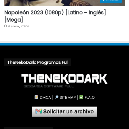
Napoleón 2023 (1080p) [Latino – Inglés]
[Mega]
9 enero, 2024
TheNekoDark: Programas Full
DMCA
|
SITEMAP
|
F.A.Q