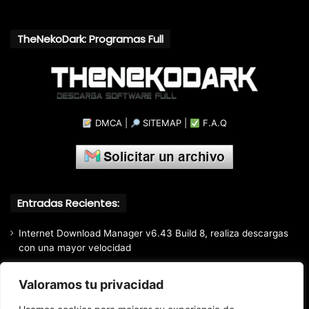
TheNekoDark: Programas Full
DMCA
|
SITEMAP
|
F.A.Q
Entradas Recientes:
Internet Download Manager v6.43 Build 8, realiza descargas
con una mayor velocidad
CyberLink PowerDVD Ultra v24.0.1922.62, Reproductor Blu-
Valoramos tu privacidad
ray, 3D y 4K UltraHD
Luminar Neo (2026) v1.28.0.17626, Software de edición de