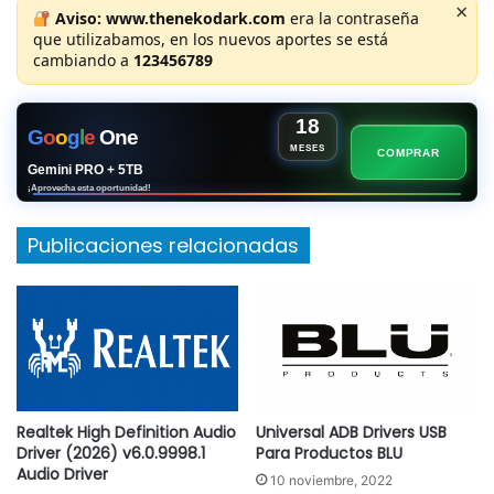
×
Aviso:
www.thenekodark.com
era la contraseña
que utilizabamos, en los nuevos aportes se está
cambiando a
123456789
18
G
o
o
g
l
e
One
MESES
COMPRAR
Gemini PRO + 5TB
¡Aprovecha esta oportunidad!
Publicaciones relacionadas
Realtek High Definition Audio
Universal ADB Drivers USB
Driver (2026) v6.0.9998.1
Para Productos BLU
Audio Driver
10 noviembre, 2022