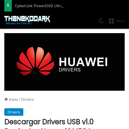
CyberLink PowerDVD Ultra v24.0.1922.62, Reproductor Blu-ray, 3D y 4K UltraHD
Switch skin
Menú
Inicio
/
Drivers
Drivers
Descargar Drivers USB v1.0