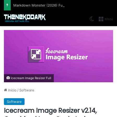
Markdown Monster (2026) Full Español [Mega]
Switch skin
Menú
Icecream Image Resizer Full
Inicio
/
Software
Software
Icecream Image Resizer v2.14,