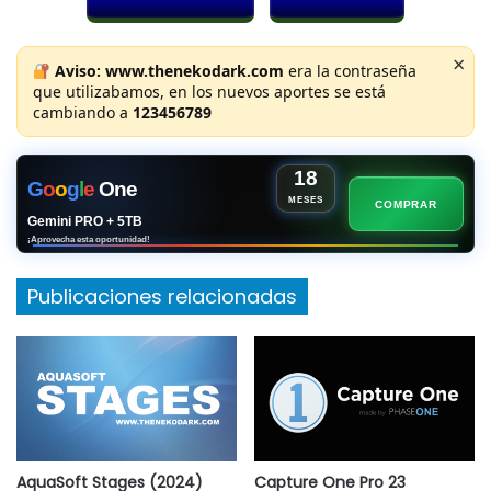
×
Aviso:
www.thenekodark.com
era la contraseña
que utilizabamos, en los nuevos aportes se está
cambiando a
123456789
18
G
o
o
g
l
e
One
MESES
COMPRAR
Gemini PRO + 5TB
¡Aprovecha esta oportunidad!
Publicaciones relacionadas
AquaSoft Stages (2024)
Capture One Pro 23