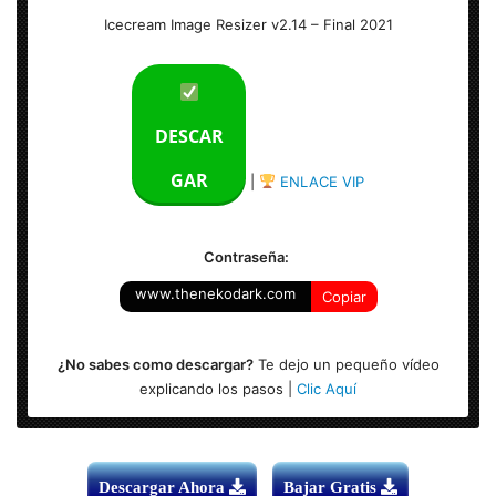
Icecream Image Resizer v2.14 – Final
Icecream Image Resizer v2.14 – Final 2021
Idioma: Multilenguaje (Español)
Peso: 9 MB
DESCAR
Sistema Operativo: Windows (Todas las versiones)
GAR
|
ENLACE VIP
Contraseña:
www.thenekodark.com
Copiar
¿No sabes como descargar?
Te dejo un pequeño vídeo
explicando los pasos |
Clic Aquí
Descargar Ahora
Bajar Gratis