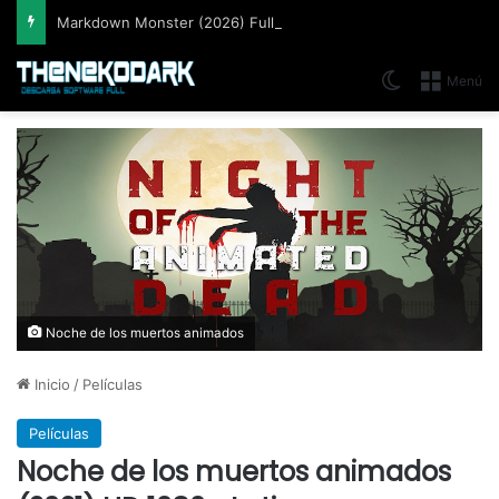
Markdown Monster (2026) Full Español [Mega]
Switch skin
Menú
Noche de los muertos animados
Inicio
/
Películas
Películas
Noche de los muertos animados