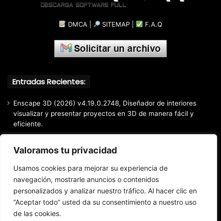
DMCA
|
SITEMAP
|
F.A.Q
Entradas Recientes:
Enscape 3D (2026) v4.19.0.2748, Diseñador de interiores
visualizar y presentar proyectos en 3D de manera fácil y
eficiente.
Markdown Monster (2026) Full Español [Mega]
Valoramos tu privacidad
EaseUS Partition Master Professional All Edition (2026)
v20.5.0 Build 202608010610, Crear y modificar particiones
Usamos cookies para mejorar su experiencia de
fácil y rápido
navegación, mostrarle anuncios o contenidos
personalizados y analizar nuestro tráfico. Al hacer clic en
EaseUS Todo Backup Home 2025 v16.3.1, Respaldo y
recuperación de archivos confiable
“Aceptar todo” usted da su consentimiento a nuestro uso
de las cookies.