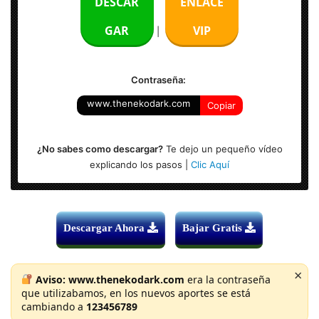
DESCAR
ENLACE
Audio: Español Latino (5.1) – Ingles (5.1)
GAR
VIP
|
Resolución: 1920 x 804
Contraseña:
www.thenekodark.com
Copiar
¿No sabes como descargar?
Te dejo un pequeño vídeo
explicando los pasos |
Clic Aquí
Descargar Ahora
Bajar Gratis
×
Aviso:
www.thenekodark.com
era la contraseña
que utilizabamos, en los nuevos aportes se está
cambiando a
123456789