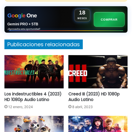
18
G
o
o
g
l
e
One
MESES
COMPRAR
Gemini PRO + 5TB
¡Aprovecha esta oportunidad!
Publicaciones relacionadas
Los indestructibles 4 (2023)
Creed III (2023) HD 1080p
HD 1080p Audio Latino
Audio Latino
12 enero, 2024
8 abril, 2023