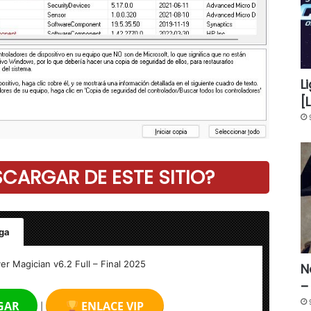
L
[
ARGAR DE ESTE SITIO?
ga
er Magician v6.2 Full – Final 2025
N
–
GAR
ENLACE VIP
|