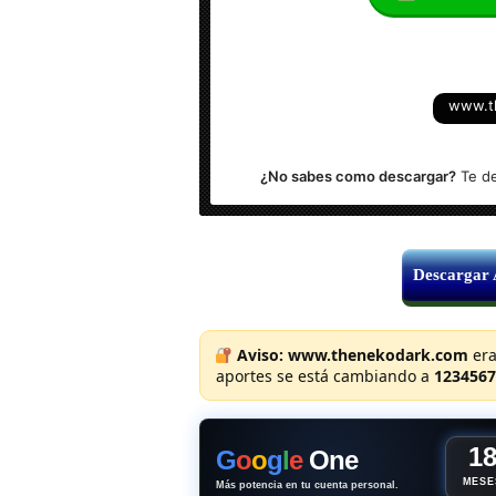
Idioma: Multilenguaje (Español)
Sistema Operativo: Windows x32 y x64
www.t
Activador: Incluido
¿No sabes como descargar?
Te de
Descargar
Aviso:
www.thenekodark.com
era
aportes se está cambiando a
1234567
1
G
o
o
g
l
e
One
MESE
Más potencia en tu cuenta personal.