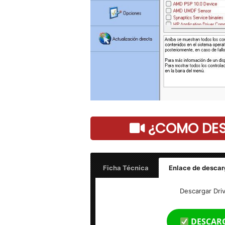
¿COMO DESC
Ficha Técnica
Enlace de descar
Driver Magician v6.2 – Final
Descargar Driv
Peso: 6 MB
DESCAR