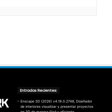
Entradas Recientes:
Enscape 3D (2026) v4.19.0.2748, Diseñador
de interiores visualizar y presentar proyectos
en 3D de manera fácil y eficiente.