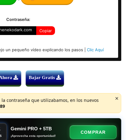
 Bits
Contraseña:
henekodark.com
Copiar
jo un pequeño vídeo explicando los pasos |
Clic Aquí
 Ahora
Bajar Gratis
×
 la contraseña que utilizabamos, en los nuevos
89
8
Gemini PRO + 5TB
COMPRAR
¡Aprovecha esta oportunidad!
S