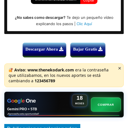
Copiar
¿No sabes como descargar?
Te dejo un pequeño vídeo
explicando los pasos |
Clic Aquí
Descargar Ahora
Bajar Gratis
×
Aviso:
www.thenekodark.com
era la contraseña
que utilizabamos, en los nuevos aportes se está
cambiando a
123456789
18
G
o
o
g
l
e
One
MESES
COMPRAR
Gemini PRO + 5TB
¡Aprovecha esta oportunidad!