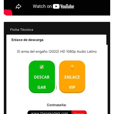
Ficha Técnica
Enlace de descarga
Titulo: El arma del engaño (2022) HD 1080p Audio Latino
El arma del engaño (2022) HD 1080p Audio Latino
Tamaño: 2.20 GB
Calidad: 1080p
DESCAR
ENLACE
Audio: Español Latino AC3 5.1
GAR
VIP
|
Formato: MKV
Contraseña:
www.thenekodark.com