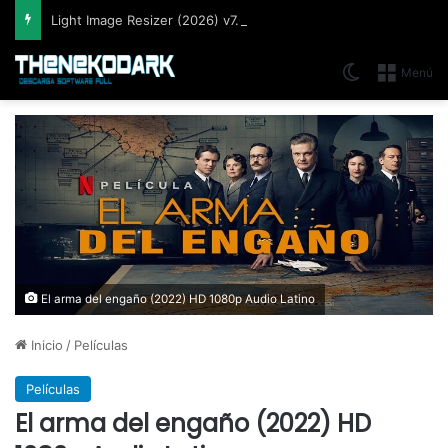
Light Image Resizer (2026) v7.6.5.176, Software que permite cambiar el tamaño de imágenes muy fácil y rápidamente
Switch skin
Menú
El arma del engaño (2022) HD 1080p Audio Latino
Inicio
/
Películas
Películas
El arma del engaño (2022) HD