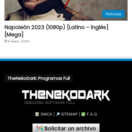
Películas
Napoleón 2023 (1080p) [Latino – Inglés]
[Mega]
9 enero, 2024
TheNekoDark: Programas Full
DMCA
|
SITEMAP
|
F.A.Q