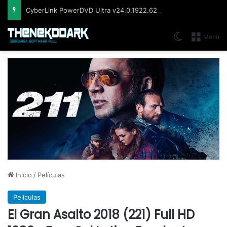
CyberLink PowerDVD Ultra v24.0.1922.62, Reproductor Blu-ray, 3D y 4K UltraHD
Switch skin
Menú
Inicio
/
Películas
Películas
El Gran Asalto 2018 (221) Full HD