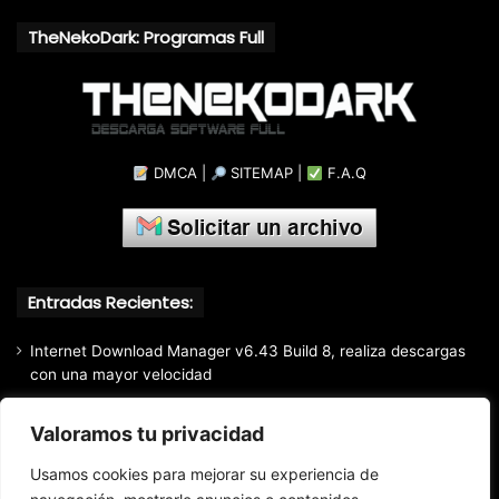
TheNekoDark: Programas Full
DMCA
|
SITEMAP
|
F.A.Q
Entradas Recientes:
Internet Download Manager v6.43 Build 8, realiza descargas
con una mayor velocidad
CyberLink PowerDVD Ultra v24.0.1922.62, Reproductor Blu-
Valoramos tu privacidad
ray, 3D y 4K UltraHD
Luminar Neo (2026) v1.28.0.17626, Software de edición de
Usamos cookies para mejorar su experiencia de
imágenes creativo y moderno basado en inteligencia artificial