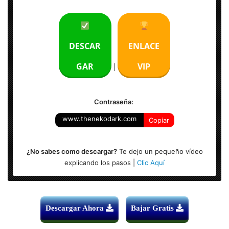
Tamaño del archivo: 2.60 GB
Calidad: HD 1080p (Bluray Rip) Excelente
DESCAR
ENLACE
Audio: Español Latino
GAR
VIP
|
Contraseña:
www.thenekodark.com
Copiar
¿No sabes como descargar?
Te dejo un pequeño vídeo
explicando los pasos |
Clic Aquí
Descargar Ahora
Bajar Gratis