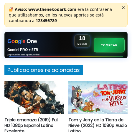
×
Aviso:
www.thenekodark.com
era la contraseña
que utilizabamos, en los nuevos aportes se está
cambiando a
123456789
18
G
o
o
g
l
e
One
MESES
COMPRAR
Gemini PRO + 5TB
¡Aprovecha esta oportunidad!
Publicaciones relacionadas
Triple amenaza (2019) Full
Tom y Jerry en la Tierra de
HD 1080p Español Latino
Nieve (2022) HD 1080p Audio
Excelente
Latino