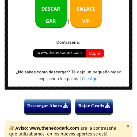
Calidad: HD 1080p Excelente
DESCAR
ENLACE
Audio: Español Latino
GAR
VIP
|
Contraseña:
www.thenekodark.com
Copiar
¿No sabes como descargar?
Te dejo un pequeño vídeo
explicando los pasos |
Clic Aquí
Descargar Ahora
Bajar Gratis
×
Aviso:
www.thenekodark.com
era la contraseña
que utilizabamos, en los nuevos aportes se está