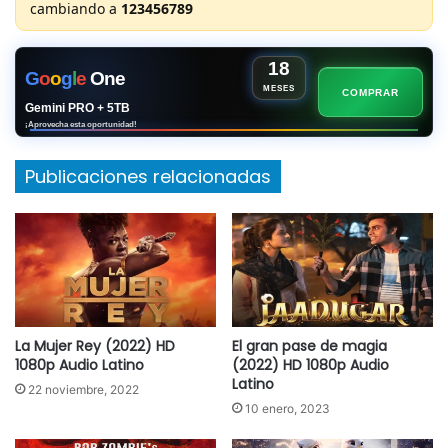
cambiando a
123456789
18
G
o
o
g
l
e
One
MESES
COMPRAR
Gemini PRO + 5TB
¡Aprovecha esta oportunidad!
Publicaciones relacionadas
La Mujer Rey (2022) HD
El gran pase de magia
1080p Audio Latino
(2022) HD 1080p Audio
Latino
22 noviembre, 2022
10 enero, 2023