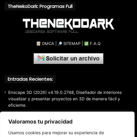
TheNekoDark: Programas Full
DMCA
|
SITEMAP
|
F.A.Q
Entradas Recientes:
Enscape 3D (2026) v4.19.0.2748, Diseñador de interiores
visualizar y presentar proyectos en 3D de manera fácil y
eficiente.
Markdown Monster (2026) Full Español [Mega]
Valoramos tu privacidad
EaseUS Partition Master Professional All Edition (2026)
v20.5.0 Build 202608010610, Crear y modificar particiones
Usamos cookies para mejorar su experiencia de