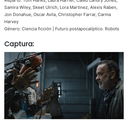
Reparto: Tom Hanks, Laura Harrier, Caleb Landry Jones,
Samira Wiley, Skeet Ulrich, Lora Martinez, Alexis Raben,
Jon Donahue, Oscar Avila, Christopher Farrar, Carma
Harvey
Género: Ciencia ficción | Futuro postapocalíptico. Robots
Captura: