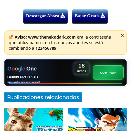
Descargar Ahora
Bajar Gratis
×
Aviso:
www.thenekodark.com
era la contraseña
que utilizabamos, en los nuevos aportes se está
cambiando a
123456789
18
G
o
o
g
l
e
One
MESES
COMPRAR
Gemini PRO + 5TB
¡Aprovecha esta oportunidad!
Publicaciones relacionadas