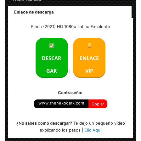
Enlace de descarga
Finch (2021) HD 1080p Latino Excelente
Finch (2021) HD 1080p Latino Excelente
Tamaño: 4 GB
Formato: MKV
DESCAR
ENLACE
Audio: Español Latino (5.1) – Ingles (5.1)
GAR
VIP
|
Resolución: 1920 x 804
Contraseña:
www.thenekodark.com
Copiar
¿No sabes como descargar?
Te dejo un pequeño vídeo
explicando los pasos |
Clic Aquí