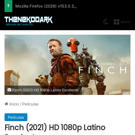
Mozilla Firefox (2026) v153.0.3, Navegador web libre y de código abierto​ desarrollado por la Corporación Mozilla
Switch skin
Menú
Finch (2021) HD 1080p Latino Excelente
Inicio
/
Películas
Películas
Finch (2021) HD 1080p Latino