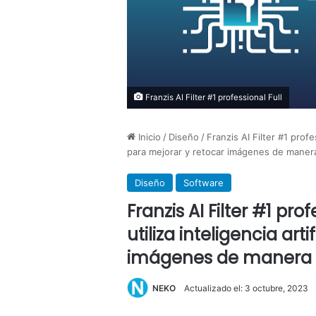
Franzis AI Filter #1 professional Full
Inicio
/
Diseño
/
Franzis AI Filter #1 profe
para mejorar y retocar imágenes de manera
Diseño
Software
Franzis AI Filter #1 pro
utiliza inteligencia art
imágenes de manera p
NEKO
Actualizado el: 3 octubre, 2023