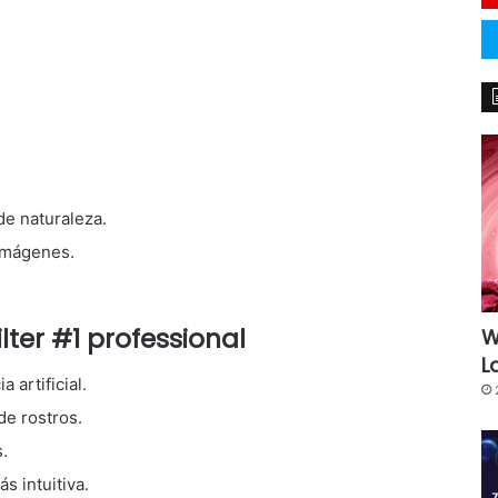
de naturaleza.
imágenes.
lter #1 professional
W
L
 artificial.
de rostros.
.
s intuitiva.