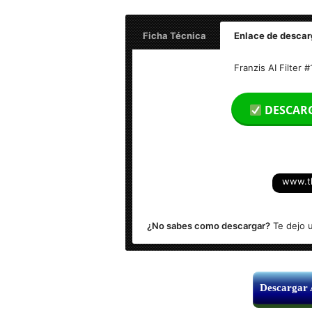
Ficha Técnica
Enlace de descar
Nombre: Franzis AI Filter #1 profession
Franzis AI Filter 
Tamaño: 126 MB
DESCAR
Idioma: Multilenguaje
Activador: Incluido
www.t
Sistema Operativo: Windows (x86 & x6
¿No sabes como descargar?
Te dejo u
Descargar