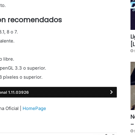
to.
ción recomendados
1, 8 o 7.
L
alente.
[
 libre.
OpenGL 3.3 o superior.
 píxeles o superior.
onal 1.11.03926
na Oficial |
HomePage
N
–