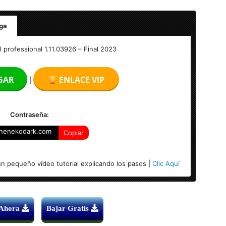
ga
al 1.11.03926 Full
#1 professional 1.11.03926 – Final 2023
GAR
ENLACE VIP
|
Contraseña:
henekodark.com
Copiar
4-bits)
n pequeño vídeo tutorial explicando los pasos |
Clic Aquí
 Ahora
Bajar Gratis