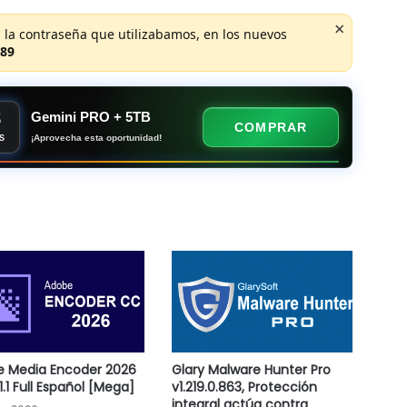
×
 la contraseña que utilizabamos, en los nuevos
89
8
Gemini PRO + 5TB
COMPRAR
¡Aprovecha esta oportunidad!
S
 Media Encoder 2026
Glary Malware Hunter Pro
1.1 Full Español [Mega]
v1.219.0.863, Protección
integral actúa contra