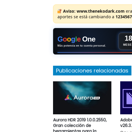
Aviso:
www.thenekodark.com
era
aportes se está cambiando a
1234567
1
G
o
o
g
l
e
One
MESE
Más potencia en tu cuenta personal.
Publicaciones relacionadas
Aurora HDR 2019 1.0.0.2550,
Adobe
Gran colección de
v26.3.
herramientas para la