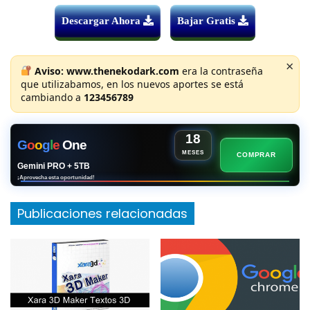
Descargar Ahora
Bajar Gratis
×
Aviso:
www.thenekodark.com
era la contraseña
que utilizabamos, en los nuevos aportes se está
cambiando a
123456789
18
G
o
o
g
l
e
One
MESES
COMPRAR
Gemini PRO + 5TB
¡Aprovecha esta oportunidad!
Publicaciones relacionadas