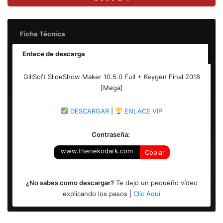
Ficha Técnica
Enlace de descarga
Nombre: GiliSoft SlideShow Maker 10.5.0 Full + Keygen –
GiliSoft SlideShow Maker 10.5.0 Full + Keygen Final 2018
Final 2019
[Mega]
Peso: 26.4 MB
DESCARGAR
|
ENLACE VIP
Idioma: ingles
Contraseña:
Sistema Operativo: Windows 7/ 8/ 8.1/ 10 (32-bits o 64-
www.thenekodark.com
Copiar
bits)
¿No sabes como descargar?
Te dejo un pequeño vídeo
explicando los pasos |
Clic Aquí