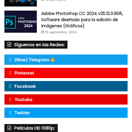
Adobe Photoshop CC 2024 v25.12.0.806,
Software diseñado para la edición de
imágenes (Gráficos)
15 septiembre, 2024
Síguenos en las Redes:
(New) Telegram
Pinterest
Facebook
Youtube
Twitter
Películas HD 1080p: