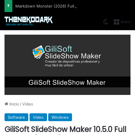
Markdown Monster (2026) Full Español [Mega]
Switch skin
Menú
Inicio
/
Vídeo
Software
Vídeo
Windows
GiliSoft SlideShow Maker 10.5.0 Full