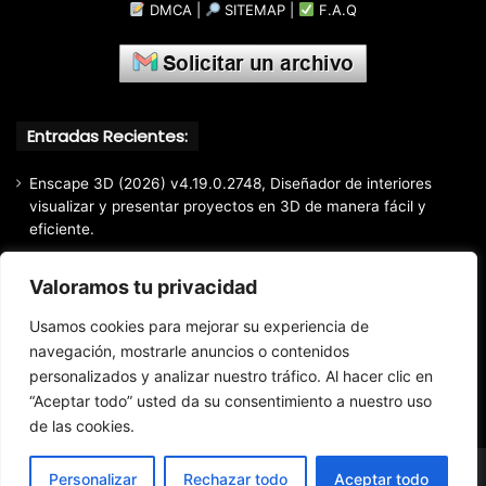
DMCA
|
SITEMAP
|
F.A.Q
Entradas Recientes:
Enscape 3D (2026) v4.19.0.2748, Diseñador de interiores
visualizar y presentar proyectos en 3D de manera fácil y
eficiente.
Markdown Monster (2026) Full Español [Mega]
Valoramos tu privacidad
EaseUS Partition Master Professional All Edition (2026)
v20.5.0 Build 202608010610, Crear y modificar particiones
Usamos cookies para mejorar su experiencia de
fácil y rápido
navegación, mostrarle anuncios o contenidos
personalizados y analizar nuestro tráfico. Al hacer clic en
EaseUS Todo Backup Home 2025 v16.3.1, Respaldo y
recuperación de archivos confiable
“Aceptar todo” usted da su consentimiento a nuestro uso
de las cookies.
Personalizar
Rechazar todo
Aceptar todo