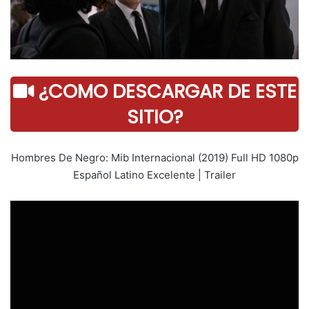
¿COMO DESCARGAR DE ESTE
SITIO?
Hombres De Negro: Mib Internacional (2019) Full HD 1080p
Español Latino Excelente | Trailer