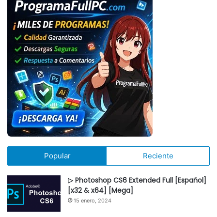
Popular
Reciente
▷ Photoshop CS6 Extended Full [Español]
[x32 & x64] [Mega]
15 enero, 2024