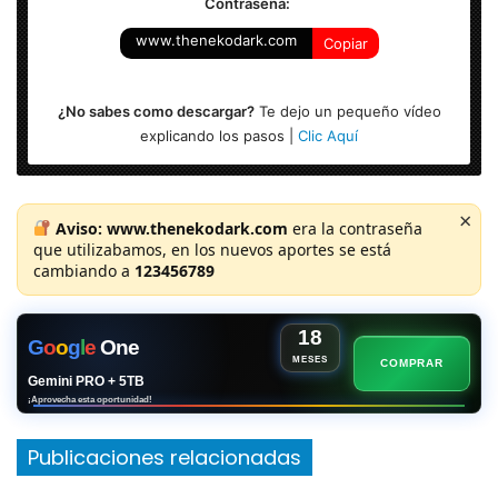
Contraseña:
www.thenekodark.com
Copiar
¿No sabes como descargar?
Te dejo un pequeño vídeo
explicando los pasos |
Clic Aquí
×
Aviso:
www.thenekodark.com
era la contraseña
que utilizabamos, en los nuevos aportes se está
cambiando a
123456789
18
G
o
o
g
l
e
One
MESES
COMPRAR
Gemini PRO + 5TB
¡Aprovecha esta oportunidad!
Publicaciones relacionadas