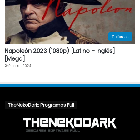
Películas
Napoleón 2023 (1080p) [Latino – Inglés]
[Mega]
9 enero, 2024
TheNekoDark: Programas Full