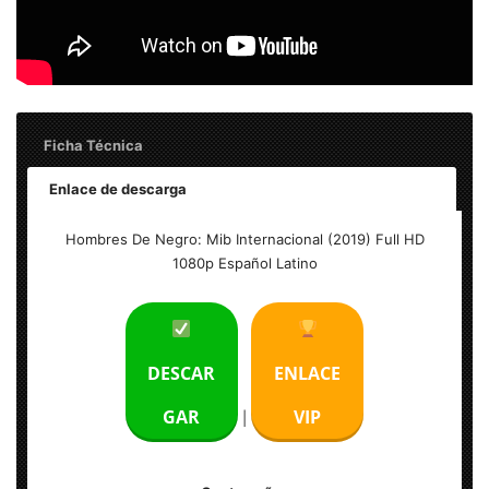
Ficha Técnica
Enlace de descarga
Título: Hombres De Negro: Mib Internacional (2019) Full
Hombres De Negro: Mib Internacional (2019) Full HD
HD 1080p Español Latino Excelente
1080p Español Latino
Tamaño del archivo: 4.80 GB
Calidad: HD 1080p Excelente
DESCAR
ENLACE
Audio: Español Latino
GAR
VIP
|
Resolución: 1920×800 (MKV)