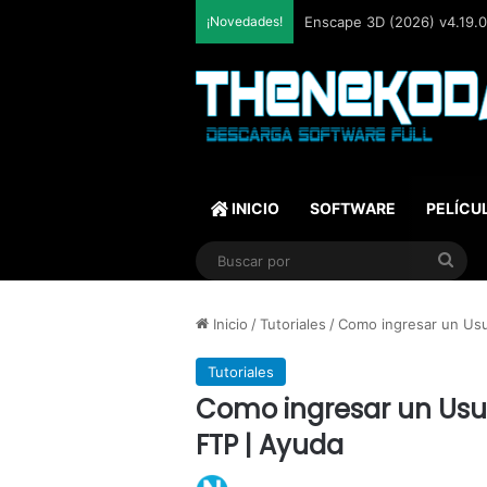
¡Novedades!
Enscape 3D (2026) v4.19.0.
INICIO
SOFTWARE
PELÍCU
Bus
por
Inicio
/
Tutoriales
/
Como ingresar un Usu
Tutoriales
Como ingresar un Usu
FTP | Ayuda