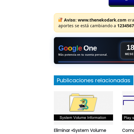
Aviso:
www.thenekodark.com
era
aportes se está cambiando a
1234567
1
G
o
o
g
l
e
One
MESE
Más potencia en tu cuenta personal.
Publicaciones relacionadas
Eliminar «System Volume
Como 