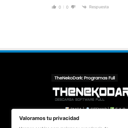
Respuesta
0
0
TheNekoDark: Programas Full
DMCA
|
SITEMAP
|
F.A.Q
Valoramos tu privacidad