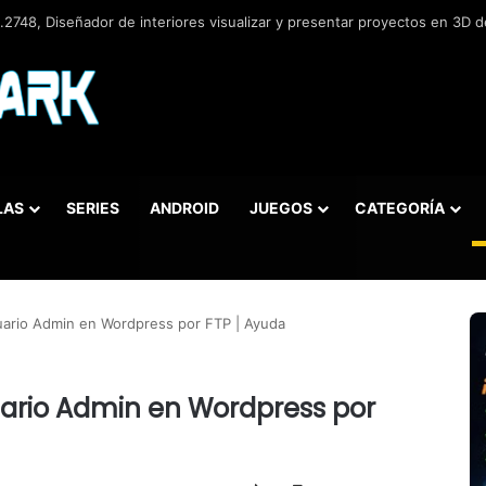
2748, Diseñador de interiores visualizar y presentar proyectos en 3D de
LAS
SERIES
ANDROID
JUEGOS
CATEGORÍA
car
ario Admin en Wordpress por FTP | Ayuda
ario Admin en Wordpress por