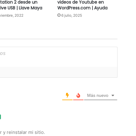
station 2 desde un
videos de Youtube en
ive USB | Llave Maya
WordPress.com | Ayuda
viembre, 2022
6 julio, 2025
Más nuevo
 y reinstalar mi sitio.