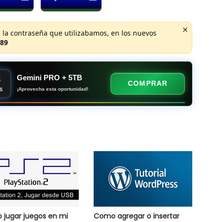
×
 la contraseña que utilizabamos, en los nuevos
89
8
Gemini PRO + 5TB
COMPRAR
¡Aprovecha esta oportunidad!
S
jugar juegos en mi
Como agregar o insertar