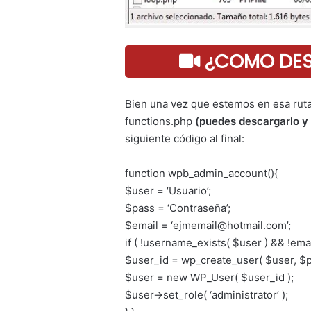
¿COMO DESC
Bien una vez que estemos en esa ruta
functions.php
(puedes descargarlo y 
siguiente código al final:
function wpb_admin_account(){
$user = ‘Usuario’;
$pass = ‘Contraseña’;
$email = ‘
ejmemail@hotmail.com
’;
if ( !username_exists( $user ) && !emai
$user_id = wp_create_user( $user, $p
$user = new WP_User( $user_id );
$user->set_role( ‘administrator’ );