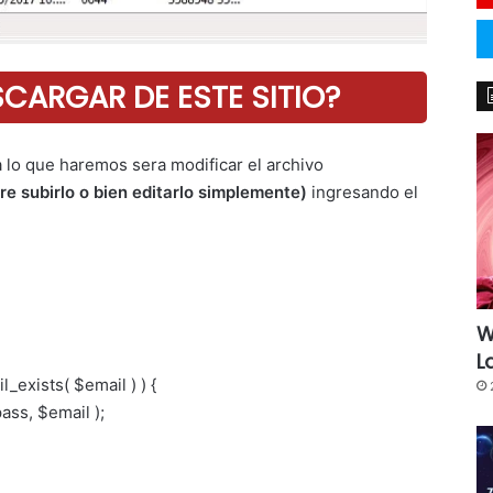
ARGAR DE ESTE SITIO?
 lo que haremos sera modificar el archivo
re subirlo o bien editarlo simplemente)
ingresando el
W
L
l_exists( $email ) ) {
ass, $email );