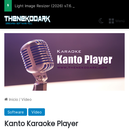
Light Image Resizer (2026) v7.6.5.176, Software que permite cambiar el tamaño de imágenes muy fácil y rápidamente
Switch skin
Menú
Inicio
/
Vídeo
Software
Vídeo
Kanto Karaoke Player