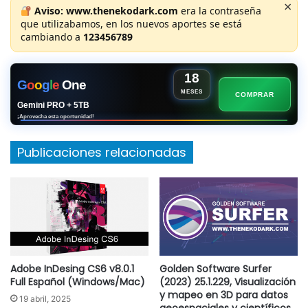
×
Aviso:
www.thenekodark.com
era la contraseña
que utilizabamos, en los nuevos aportes se está
cambiando a
123456789
18
G
o
o
g
l
e
One
MESES
COMPRAR
Gemini PRO + 5TB
¡Aprovecha esta oportunidad!
Publicaciones relacionadas
Adobe InDesing CS6 v8.0.1
Golden Software Surfer
Full Español (Windows/Mac)
(2023) 25.1.229, Visualización
y mapeo en 3D para datos
19 abril, 2025
geoespaciales y científicos