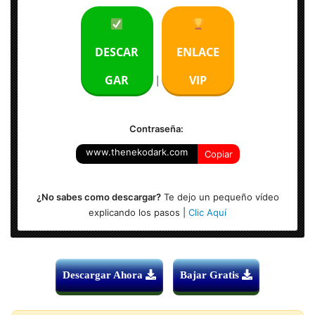
Peso: 22 MB
Idioma: Multilenguaje (Español)
DESCAR
ENLACE
S.O: Windows 8, 8.1, 10 (x32 & x64 Bits)
GAR
VIP
|
Contraseña:
www.thenekodark.com
Copiar
¿No sabes como descargar?
Te dejo un pequeño vídeo
explicando los pasos |
Clic Aquí
Descargar Ahora
Bajar Gratis