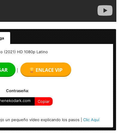
ga
o (2021) HD 1080p Latino
GAR
ENLACE VIP
|
Contraseña:
henekodark.com
Copiar
jo un pequeño vídeo explicando los pasos |
Clic Aquí