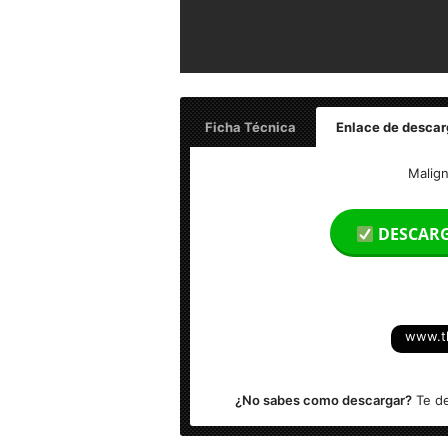
Ficha Técnica
Enlace de descar
Maligno (2021) HD 1080p Latino
Malign
Tamaño:
1080p
3.4 GB
DESCAR
Formato: MKV
Audio Principal: Español Latino AC3 5.1
www.t
Resolución: 1920 x 804
¿No sabes como descargar?
Te de