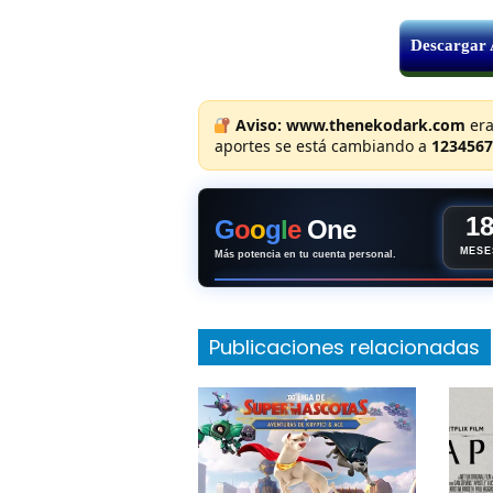
Descargar
Aviso:
www.thenekodark.com
era
aportes se está cambiando a
1234567
1
G
o
o
g
l
e
One
MESE
Más potencia en tu cuenta personal.
Publicaciones relacionadas