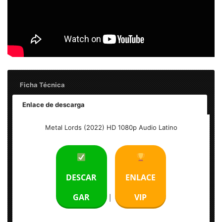
Ficha Técnica
Enlace de descarga
Metal Lords (2022) HD 1080p Audio Latino
Metal Lords (2022) HD 1080p Audio Latino
Tamaño: 4.70 GB
Formato: MKV
DESCAR
ENLACE
Audio: Español Latino
GAR
VIP
|
Resolución: 1920 x 1080