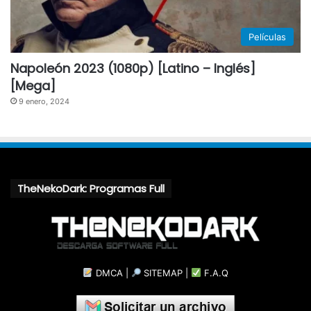
Películas
Napoleón 2023 (1080p) [Latino – Inglés]
[Mega]
9 enero, 2024
TheNekoDark: Programas Full
DMCA
|
SITEMAP
|
F.A.Q