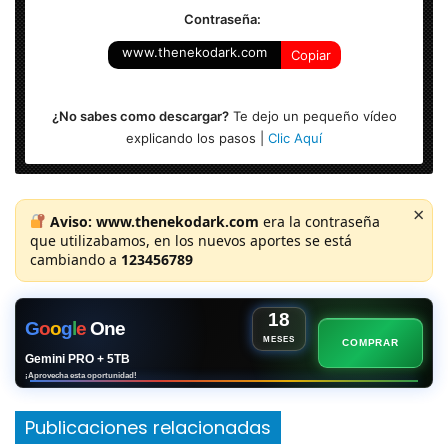
Contraseña:
www.thenekodark.com
Copiar
¿No sabes como descargar?
Te dejo un pequeño vídeo
explicando los pasos |
Clic Aquí
×
Aviso:
www.thenekodark.com
era la contraseña
que utilizabamos, en los nuevos aportes se está
cambiando a
123456789
18
G
o
o
g
l
e
One
MESES
COMPRAR
Gemini PRO + 5TB
¡Aprovecha esta oportunidad!
Publicaciones relacionadas