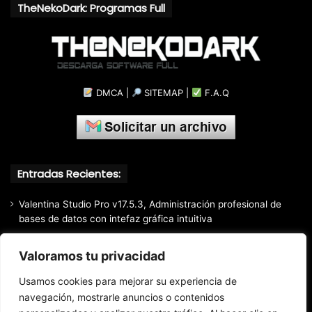
TheNekoDark: Programas Full
DMCA
|
SITEMAP
|
F.A.Q
Entradas Recientes:
Valentina Studio Pro v17.5.3, Administración profesional de
bases de datos con intefaz gráfica intuitiva
SQLite Expert Professional v5.5.42.658, Administra bases de
Valoramos tu privacidad
datos de la manera más fácil y rápida
Mozilla Firefox (2026) v153.0.3, Navegador web libre y de
Usamos cookies para mejorar su experiencia de
código abierto​ desarrollado por la Corporación Mozilla
navegación, mostrarle anuncios o contenidos