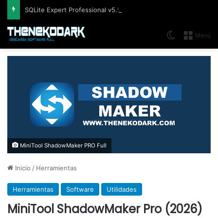
SQLite Expert Professional v5.5.42.658, Administra bases de datos de la manera más fácil y rápida
Switch skin
Menú
MiniTool ShadowMaker PRO Full
Inicio
/
Herramientas
Herramientas
Software
Utilidades
MiniTool ShadowMaker Pro (2026)