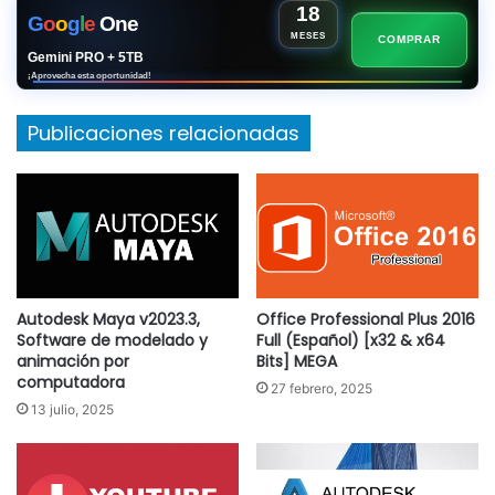
18
G
o
o
g
l
e
One
MESES
COMPRAR
Gemini PRO + 5TB
¡Aprovecha esta oportunidad!
Publicaciones relacionadas
Autodesk Maya v2023.3,
Office Professional Plus 2016
Software de modelado y
Full (Español) [x32 & x64
animación por
Bits] MEGA
computadora
27 febrero, 2025
13 julio, 2025