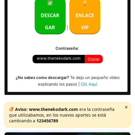
Tamaño: 400 MB
DESCAR
ENLACE
Activación: Incl.
GAR
VIP
|
Arquitectura: x32 & x64 Bits
Contraseña:
www.thenekodark.com
Copiar
¿No sabes como descargar?
Te dejo un pequeño vídeo
explicando los pasos |
Clic Aquí
×
Aviso:
www.thenekodark.com
era la contraseña
que utilizabamos, en los nuevos aportes se está
cambiando a
123456789