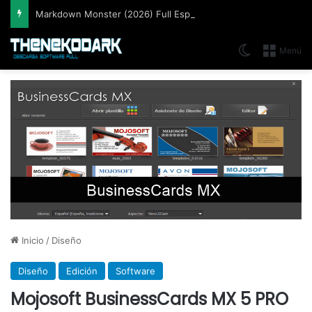
Markdown Monster (2026) Full Español [Mega]
Switch skin
Menú
Inicio
/
Diseño
Diseño
Edición
Software
Mojosoft BusinessCards MX 5 PRO