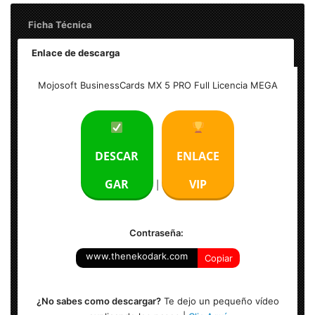
Ficha Técnica
Enlace de descarga
Nombre: Mojosoft BusinessCards MX 5 PRO Full Licencia
Mojosoft BusinessCards MX 5 PRO Full Licencia MEGA
MEGA
Idioma: Español (Multilenguaje)
DESCAR
ENLACE
Tamaño: 88 MB
GAR
VIP
|
Contraseña:
www.thenekodark.com
Copiar
¿No sabes como descargar?
Te dejo un pequeño vídeo