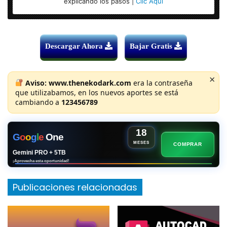
explicando los pasos |
Clic Aquí
Descargar Ahora
Bajar Gratis
×
Aviso:
www.thenekodark.com
era la contraseña
que utilizabamos, en los nuevos aportes se está
cambiando a
123456789
18
G
o
o
g
l
e
One
MESES
COMPRAR
Gemini PRO + 5TB
¡Aprovecha esta oportunidad!
Publicaciones relacionadas