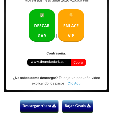
Movavi Business Suite 2020 v20.0.0 Full
Idioma: Multilenguaje (Español)
Tamaño: 155 MB
DESCAR
ENLACE
Arquitectura: x32 y x64
GAR
VIP
|
Contraseña:
www.thenekodark.com
Copiar
¿No sabes como descargar?
Te dejo un pequeño vídeo
explicando los pasos |
Clic Aquí
Descargar Ahora
Bajar Gratis