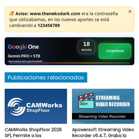
×
Aviso:
www.thenekodark.com
era la contraseña
que utilizabamos, en los nuevos aportes se está
cambiando a
123456789
18
G
o
o
g
l
e
One
MESES
COMPRAR
Gemini PRO + 5TB
¡Aprovecha esta oportunidad!
Publicaciones relacionadas
CAMWorks ShopFloor 2026
Apowersoft Streaming Video
SP1, Permite a los
Recorder v6.4.7, Graba la