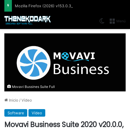
Mozilla Firefox (2026) v153.0.3, Navegador web libre y de código abierto​ desarrollado por la Corporación Mozilla
Switch skin
Menú
Movavi Bussines Suite Full
Inicio
/
Vídeo
Software
Vídeo
Movavi Business Suite 2020 v20.0.0,