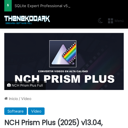
SQLite Expert Professional v5.5.42.658, Administra bases de datos de la manera más fácil y rápida
Switch skin
Menú
NCH Prism Plus Full
Inicio
/
Vídeo
Software
Vídeo
NCH Prism Plus (2025) v13.04,