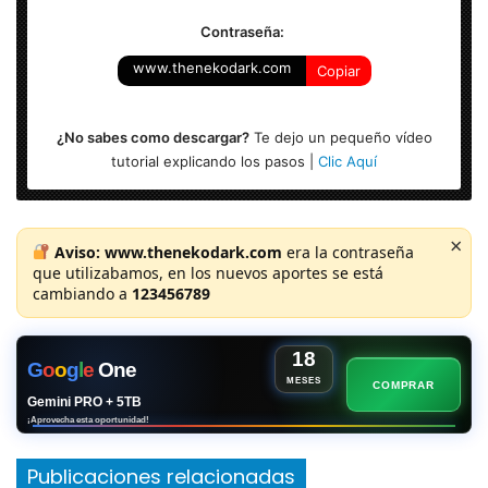
Contraseña:
www.thenekodark.com
Copiar
¿No sabes como descargar?
Te dejo un pequeño vídeo
tutorial explicando los pasos |
Clic Aquí
×
Aviso:
www.thenekodark.com
era la contraseña
que utilizabamos, en los nuevos aportes se está
cambiando a
123456789
18
G
o
o
g
l
e
One
MESES
COMPRAR
Gemini PRO + 5TB
¡Aprovecha esta oportunidad!
Publicaciones relacionadas