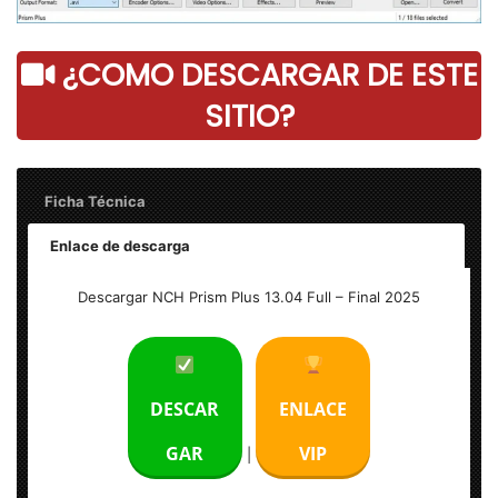
¿COMO DESCARGAR DE ESTE
SITIO?
Ficha Técnica
Enlace de descarga
Nombre: NCH Prism Plus 13.04 Full
Descargar NCH Prism Plus 13.04 Full – Final 2025
Tamaño: 6 MB
Idioma: Multilenguaje (Español)
DESCAR
ENLACE
Activador: Licencia + versión completa
GAR
VIP
|
Sistema Operativo: Windows (x86 & x64-bits)