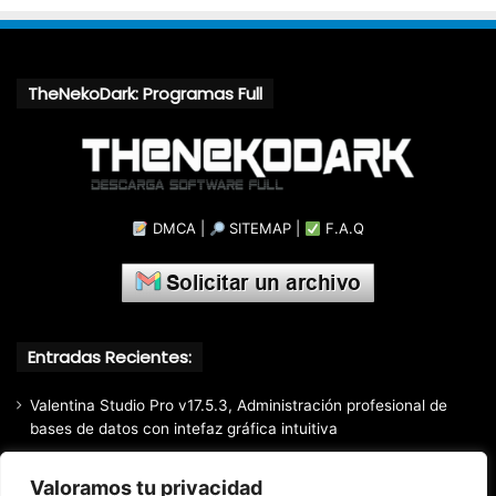
TheNekoDark: Programas Full
DMCA
|
SITEMAP
|
F.A.Q
Entradas Recientes:
Valentina Studio Pro v17.5.3, Administración profesional de
bases de datos con intefaz gráfica intuitiva
SQLite Expert Professional v5.5.42.658, Administra bases de
Valoramos tu privacidad
datos de la manera más fácil y rápida