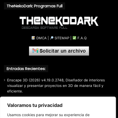
TheNekoDark: Programas Full
DMCA
|
SITEMAP
|
F.A.Q
Entradas Recientes:
Enscape 3D (2026) v4.19.0.2748, Diseñador de interiores
visualizar y presentar proyectos en 3D de manera fácil y
eficiente.
Markdown Monster (2026) Full Español [Mega]
Valoramos tu privacidad
EaseUS Partition Master Professional All Edition (2026)
v20.5.0 Build 202608010610, Crear y modificar particiones
Usamos cookies para mejorar su experiencia de