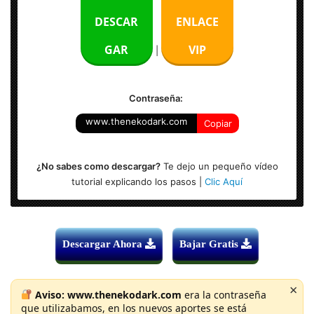
Idioma: Multilenguaje (Español)
DESCAR
ENLACE
Activador: versión completa + Licencia
GAR
VIP
|
Sistema Operativo: Windows (x86 & x64-bits)
Contraseña:
www.thenekodark.com
Copiar
¿No sabes como descargar?
Te dejo un pequeño vídeo
tutorial explicando los pasos |
Clic Aquí
Descargar Ahora
Bajar Gratis
×
Aviso:
www.thenekodark.com
era la contraseña
que utilizabamos, en los nuevos aportes se está