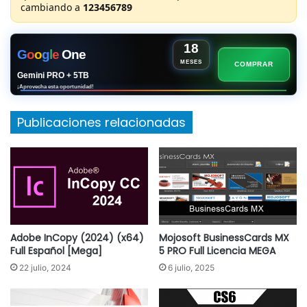
cambiando a
123456789
18
G
o
o
g
l
e
One
MESES
COMPRAR
Gemini PRO + 5TB
¡Aprovecha esta oportunidad!
Publicaciones relacionadas
Adobe InCopy (2024) (x64)
Mojosoft BusinessCards MX
Full Español [Mega]
5 PRO Full Licencia MEGA
22 julio, 2024
6 julio, 2025