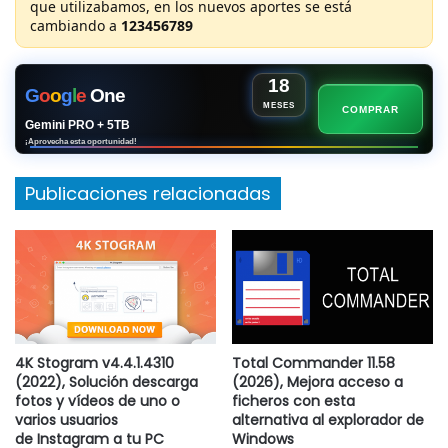
76 Megas Espacio Disco Duro
que utilizabamos, en los nuevos aportes se está
AR
|
ENLACE VIP
cambiando a
123456789
Procesador 2.3Ghz dual core
Monitor VGA
Contraseña:
Conexión a Internet
18
G
o
o
g
l
e
One
MESES
COMPRAR
www.thenekodark.com
Copiar
Gemini PRO + 5TB
¡Aprovecha esta oportunidad!
¿No sabes como descargar?
Te dejo un pequeño vídeo
Publicaciones relacionadas
explicando los pasos |
Clic Aquí
4K Stogram v4.4.1.4310
Total Commander 11.58
(2022), Solución descarga
(2026), Mejora acceso a
fotos y vídeos de uno o
ficheros con esta
varios usuarios
alternativa al explorador de
de Instagram a tu PC
Windows