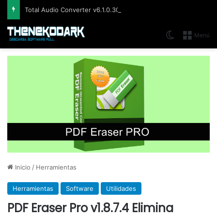
Total Audio Converter v6.1.0.305, Solución para convertir o modificar todos los formatos de audio existentes
Switch skin
Menú
Inicio
/
Herramientas
Herramientas
Software
Utilidades
PDF Eraser Pro v1.8.7.4 Elimina