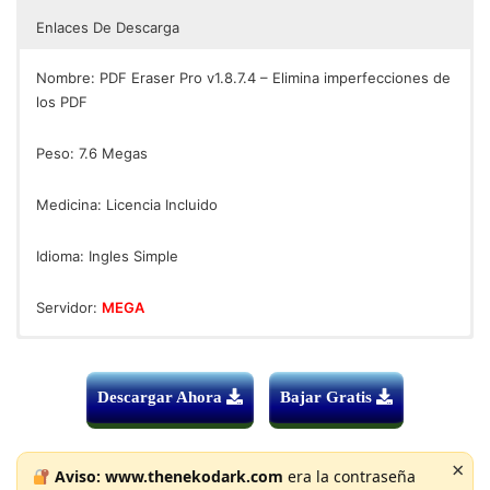
Enlaces De Descarga
Nombre: PDF Eraser Pro v1.8.7.4 – Elimina imperfecciones de
los PDF
Peso: 7.6 Megas
Medicina: Licencia Incluido
Idioma: Ingles Simple
Servidor:
MEGA
PDF Eraser Pro v1.8.7.4 Elimina imperfecciones de los PDF
Sistema Operativo Windows® 10 Windows® 8 / 8.1
Windows® 7, XP
Descargar Ahora
Bajar Gratis
128 MB MEMORIA RAM
Tarjeta de Video Integral
DESCARG
Tarjeta de Sonido 5.1
×
Aviso:
www.thenekodark.com
era la contraseña