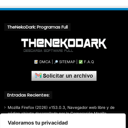
TheNekoDark: Programas Full
DMCA
|
SITEMAP
|
F.A.Q
Entradas Recientes:
Mozilla Firefox (2026) v153.0.3, Navegador web libre y de
código abierto​ desarrollado por la Corporación Mozilla
Valoramos tu privacidad
Total Audio Converter v6.1.0.305, Solución para convertir o